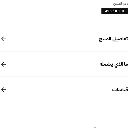
المنتج
496.183.
صيل المنتج
الذي يشمله
سات