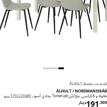
د من سلسلة ÅLHULT
ÅLHULT / NORDMANSSK
يج/بنّي/Tonerud رمادي أسود,
‎170/220x80 سم‏
دينار 191.300
191
.
دينار