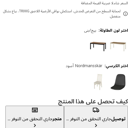
ر شاملا ضريبة القيمة المضافة
لحماية السطح من التعرض للخدش، استكملي بواقي الأرضية اللاصق TRIXIG، يباع بشكل
منفصل.
 لون الطاولة
:
بيج/بني
ر الكرسي
:
Nordmansskär أسود
ف تحصل على هذا المنتج
صيل
جاري التحقق من التوفر ...
متجر
جاري التحقق من التوفر ...