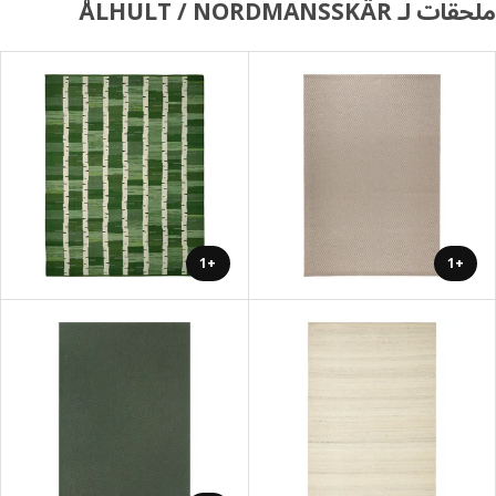
لـ ÅLHULT / NORDMANSSKÄR
+1
+1