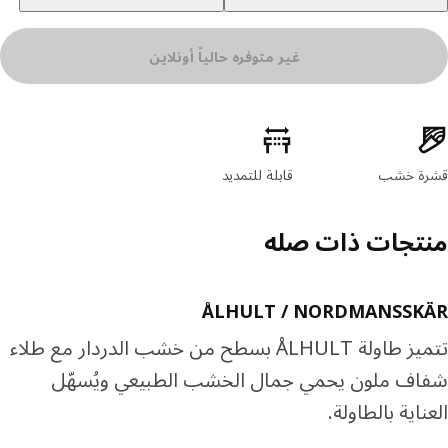
غير متوفره حالياً أونلاين
ئص المنتج
ة خشب
قابلة للتمديد
تجات ذات صله
ÅLHULT / NORDMANSSK
تتميز طاولة ÅLHULT بسطح من خشب الدردار مع طلاء
ف ملون يحمي جمال الخشب الطبيعي ويُسهّل
ناية بالطاولة.