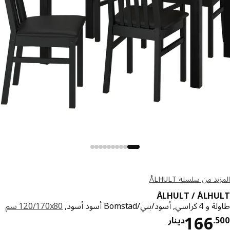
د من سلسلة ÅLHULT
ÅLHULT / ÅLH
سود/بني/Bomstad أسود أسود,
‎120/170x80 سم‏
دينار 166.500
166
.
دينار