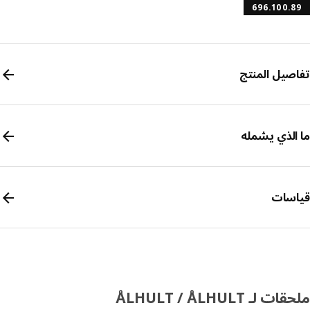
696.100.
صيل المنتج
الذي يشمله
سات
 لـ ÅLHULT / ÅLHULT