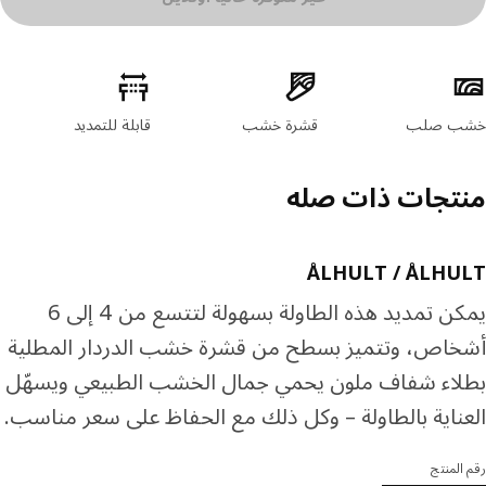
ئص المنتج
ب صلب
قشرة خشب
قابلة للتمديد
تجات ذات صله
ÅLHULT / ÅLHU
يمكن تمديد هذه الطاولة بسهولة لتتسع من 4 إلى 6
اص، وتتميز بسطح من قشرة خشب الدردار المطلية
اء شفاف ملون يحمي جمال الخشب الطبيعي ويسهّل
ناية بالطاولة – وكل ذلك مع الحفاظ على سعر مناسب.
المنتج