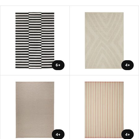
+6
+4
+4
+4