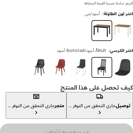
ر شاملا ضريبة القيمة المضافة
 لون الطاولة
:
أسود/بني
ر الكرسي
:
Ålhult أسود/Bomstad أسود
ف تحصل على هذا المنتج
صيل
جاري التحقق من التوفر ...
متجر
جاري التحقق من التوفر ...
غير متوفره حالياً أونلاين