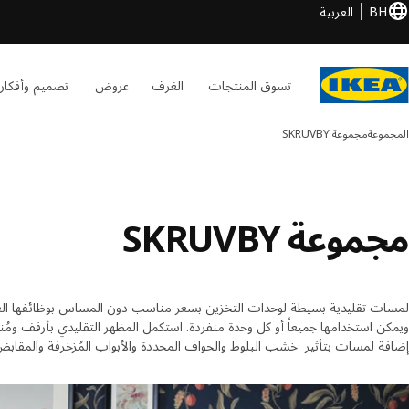
BH
العربية
تسوق المنتجات
الغرف
عروض
تصميم وأفكار
المجموعة
مجموعة SKRUVBY
مجموعة SKRUVBY
ويمكن استخدامها جميعاً أو كل وحدة منفردة. استكمل المظهر التقليدي بأرفف وم
إضافة لمسات بتأثير خشب البلوط والحواف المحددة والأبواب المُزخرفة والمقابض ال