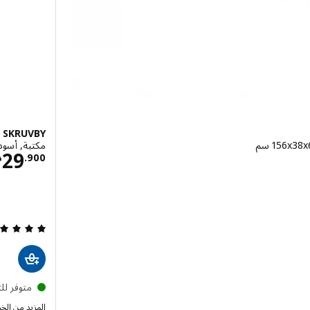
SKRUVBY
مكتبة, أسود-أزرق, 
ينار 47.900
29
900
.
د
متوفر لل
المزيد من الخي