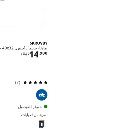
SKRUVBY
طاولة جانبية, أبيض, ‎40x32 سم‏
الاسعار دي
14
900
.
دينار
مراجعة: 5 من أصل 5 نجوم. إجمالي المراجعات:
(7)
متوفر للتوصيل
المزيد من الخيارات
SKRUVBY