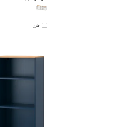
SKRUVBY
قارن