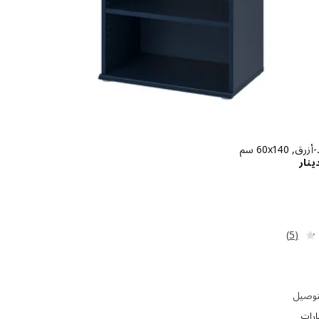
‎60x140 سم‏
الاسعار دينار 29.900
ينار
مراجعة: 4.2 من أصل 5 نجوم. إجمالي المراجعات:
(5)
توصيل
ارات