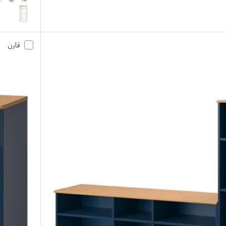
SKRUVBY
قارن