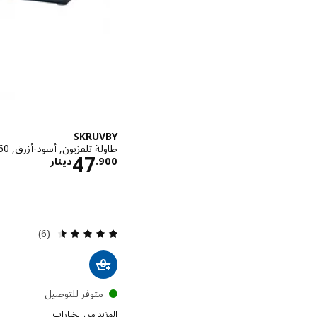
SKRUVBY
طاولة تلفزيون, أسود-أزرق, ‎156x38x60 سم‏
الاسعار د
47
900
.
دينار
مراجعة: 4.5 من أصل 5 نجوم. إجمالي المراجعات:
(6)
متوفر للتوصيل
المزيد من الخيارات