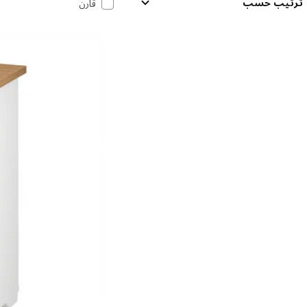
ترتيب حسب
قارن