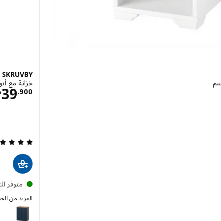
SKRUVBY
خزانة مع أبواب, 
نار 14.900
39
900
.
د
متوفر لل
المزيد من الخي
SKRUVBY