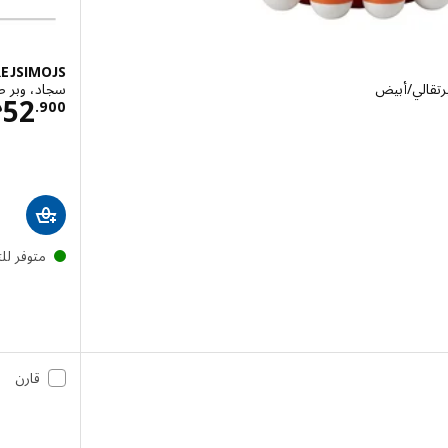
EJSIMOJS
رتقالي/أبيض
سجاد، وبر طويل, أ
ار 3.200
52
900
.
د
متوفر لل
قارن