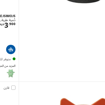
EJSIMOJS
دُمية طرية, د
نار 22.900
3
900
.
دينا
متوفر لل
المزيد من الخي
GREJSIMOJS
قارن