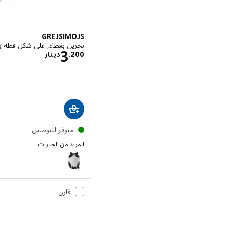
GREJSIMOJS
تخزين بغطاء, على شكل قطة ب
الاسعار دين
3
200
.
دينار
متوفر للتوصيل
المزيد من الخيارات
GREJSIMOJS
قارن