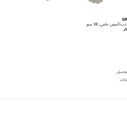
GR
ب/أبيض-عاجي, 38 سم
الاسعار دينار 3.900
ر
توصيل
ارات