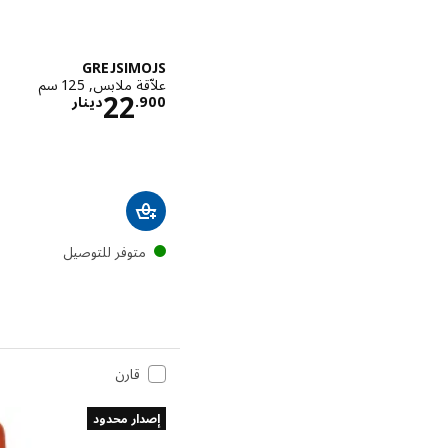
GREJSIMOJS
علاّقة ملابس, 125 سم
الاسعار دي
22
900
.
دينار
متوفر للتوصيل
قارن
إصدار محدود