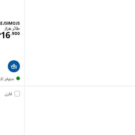
EJSIMOJS
طائر هزاز
نار 22.900
16
900
.
د
متوفر لل
قارن