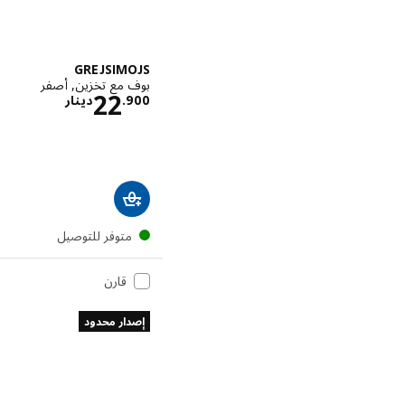
GREJSIMOJS
بوف مع تخزين, أصفر
الاسعار دي
22
900
.
دينار
متوفر للتوصيل
قارن
إصدار محدود