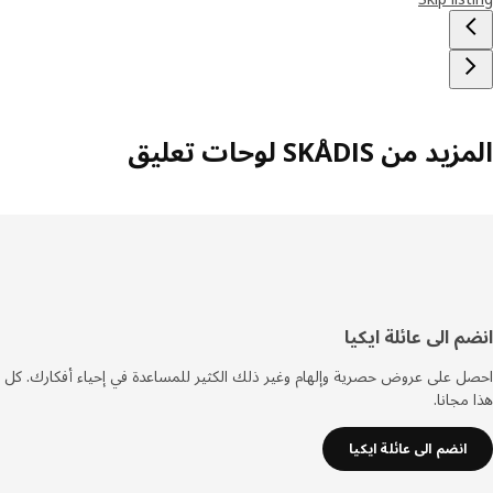
 من SKÅDIS لوحات تعليق
فل
م الى عائلة ايكيا
صفحة
 على عروض حصرية وإلهام وغير ذلك الكثير للمساعدة في إحياء أفكارك. كل
مجانا.
انضم الى عائلة ايكيا