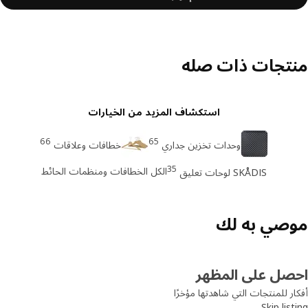
تجات ذات صله
استكشاف المزيد من الخيارات
66
65
وحدات تخزين جداري
خطافات وعلاقات
35
الكل الخطافات ومنظمات الحائط
SKÅDIS لوحات تعليق
صي به لك
صل على المظهر
ر للمنتجات التي شاهدتها مؤخرًا
Skip lis