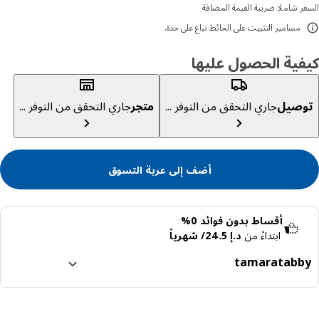
ر شاملا ضريبة القيمة المضافة
مسامير التثبيت على الحائط تباع على حدة.
ية الحصول عليها
صيل
جاري التحقق من التوفر ...
متجر
جاري التحقق من التوفر ...
أضف إلى عربة التسوق
أقساط بدون فوائد 0%
ابتداءً من
د.إ 24.5/ شهرياً
tamara
tabb
ا إلى 4 دفعات بدون فوائد
رف المزيد عن تابي