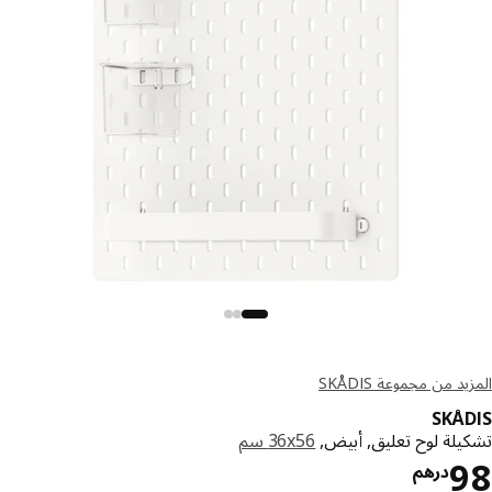
د من مجموعة SKÅDIS
SKÅ
يلة لوح تعليق, أبيض,
‎36x56 سم‏
السعر درهم 98
درهم