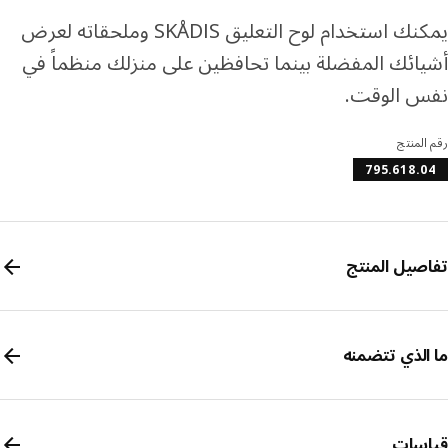
رف المزيد عن تمارا
يمكنك استخدام لوح التعليق SKÅDIS وملحقاته لعرض
ائك المفضلة بينما تحافظين على منزلك منظماً في
س الوقت.
المنتج
795.618.
صيل المنتج
الذي تتضمنه
سات