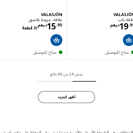
VALASJÖN
VALAS
 باب
علاقة، مزودة بلاصق
الاسعار درهم 19.95
الاسعار درهم /3
15
1
درهم
95
.
درهم
/3 قطعة
تاح للتوصيل
متاح للتوصيل
عرض 24 من 60 نتائج
أظهر المزيد
افات هي الطريقة الأسهل والأسرع عندما ترغب في الحفاظ على ملابسك غير