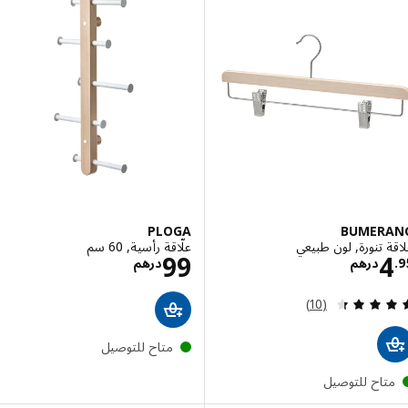
PLOGA
BUMER
 تنورة, لون طبيعي
علّاقة رأسية, 60 سم
الاسعار درهم 4.95
الاسعار درهم 99
99
درهم
درهم
مراجعة: 4.4 من أصل 5 نجوم. إجمالي المراجعات:
(10)
متاح للتوصيل
تاح للتوصيل