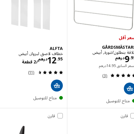
أقل
GÅRDSMÄST
ALFTA
 بنطلون/تنورة, أبيض
خطاف لاصق لبرواز, أبيض
الاسعار درهم 9.95
الاسعار درهم /2
12
درهم
95
.
درهم
/2 قطعة
السعر السابق درهم 14.95
 السابق
95
.
14
درهم
مراجعة: 4.5 من أصل 5 نجوم. إجمالي المراجعات:
(11)
مراجعة: 5 من أصل 5 نجوم. إجمالي المراجعات:
(3)
متاح للتوصيل
تاح للتوصيل
قارن
قارن