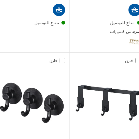
تاح للتوصيل
متاح للتوصيل
 من الاختيارات
HUL
إختيار: HULTARP, علاقة, مصقول/لون نحاسي, 7 سم
قارن
قارن