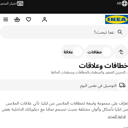
AR
اختيار المتجر
قائمة التسوق
سلة التسوق
مرحباً! تسجيل الدخول أو الاشتر
خطافات
علاقة
افات وعلاقات
خزين الصغير والمنظمات
الخطافات ومنظمات الحائط
التوصيل في نفس اليوم
ف على مجموعة واسعة لخطافات الملابس من ايكيا. تأتي علاقات الملابس
يكيا بأشكال وألوان مختلفة بحيث تنسجم تمامًا مع ديكوراتك الداخلية بغض
ر عن النمط. تعال واستكشف مجموعتنا اليوم واشتر خطافات وعلاقات ايكيا
ءة المزيد
الإنترنت!