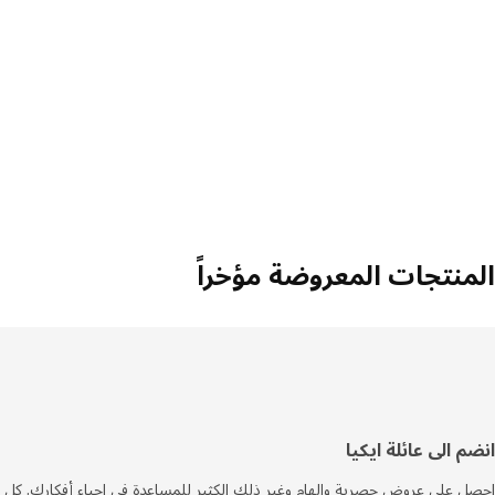
منتجات المعروضة مؤخراً
فل
م الى عائلة ايكيا
صفحة
 على عروض حصرية وإلهام وغير ذلك الكثير للمساعدة في إحياء أفكارك. كل