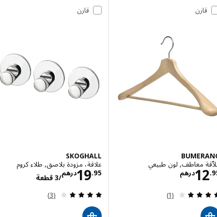
قارن
قارن
SKOGHALL
BUMER
قة معاطف, لون طبيعي
علاقة، مزودة بلاصق, طلاء كروم
الاسعار درهم 12.95
الاسعار درهم /3
19
1
درهم
95
.
درهم
/3 قطعة
مراجعة: 4 من أصل 5 نجوم. إجمالي المراجعات:
مراجعة: 4 من أصل 5 نجوم. إجمالي المراجعات:
(3)
(1)