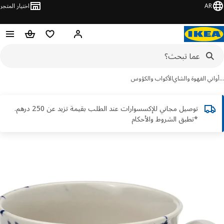
AR
اختيار المتجر
قائمة التسوق
سلة التسوق
مرحباً! تسجيل الدخول أو الاشتر
ني القهوة والشاي
الأكواب والكؤوس
توصيل مجاني للإكسسوارات عند الطلب بقيمة تزيد عن 250 درهم.
*تطبق الشروط والأحكام
ور