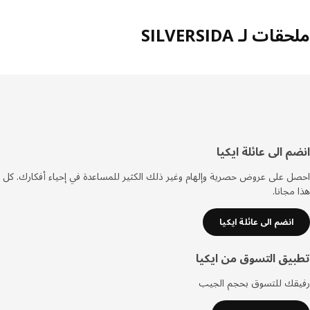
ات لـ SILVERSIDA
فل
م الى عائلة ايكيا
صفحة
 على عروض حصرية وإلهام وغير ذلك الكثير للمساعدة في إحياء أفكارك. كل
مجانا.
انضم الى عائلة ايكيا
يق التسوق من ايكيا
قك للتسوق بحجم الجيب