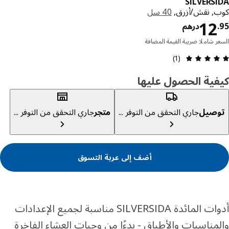
SILVERS
, نقش/أزرق,
40 سل
السعر درهم 12.95
12
درهم
ر شاملا ضريبة القيمة المضافة
مراجعة التقييم: 5 من 5 نجوم إجمالي المراجعات: 1
(1)
ية الحصول عليها
صيل
جاري التحقق من التوفر ...
متجر
جاري التحقق من التوفر ...
أضف إلى عربة التسوق
أدوات المائدة SILVERSIDA مناسبة لجميع الإعدادات
مناسبات والأطباق - بدءًا من وجبات العشاء الفاخرة