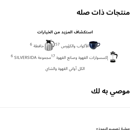
تجات ذات صله
استكشاف المزيد من الخيارات
6
57
الأكواب والكؤوس
حافظة
6
17
إكسسوارات القهوة وصانع القهوة
مجموعة SILVERSIDA
الكل أواني القهوة والشاي
صي به لك
ة تصميم النموذج