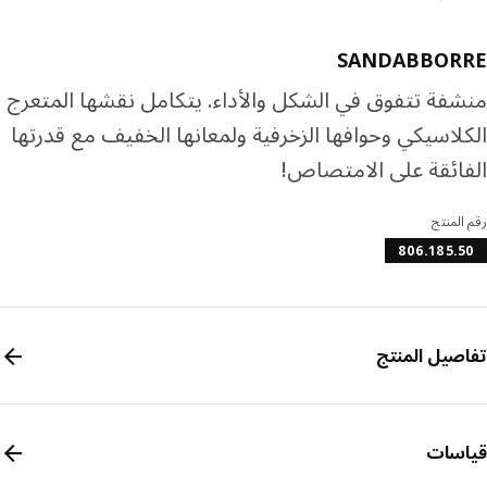
SANDABBOR
فة تتفوق في الشكل والأداء. يتكامل نقشها المتعرج
لاسيكي وحوافها الزخرفية ولمعانها الخفيف مع قدرتها
ائقة على الامتصاص!
المنتج
806.185.
صيل المنتج
سات