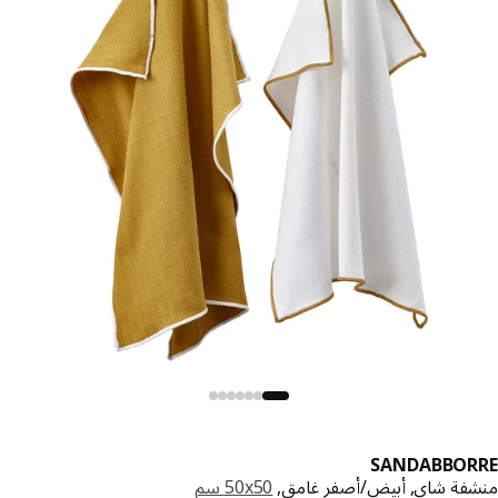
SANDABBOR
فة شاي, أبيض/أصفر غامق,
‎50x50 سم‏