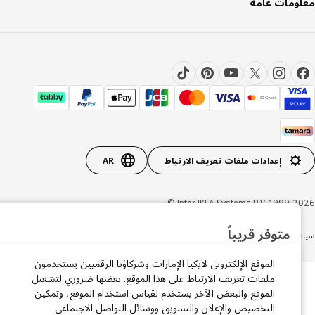
ومات عامة
إعدادات ملفات تعريف الارتباط
AR
Inter IKEA Systems B.V. 1999-20
×
متوفر قريباً
ة الخصوصية
سياسة الكوكيز
الشروط والأحكام
سجّل بريدك الإلكتروني ليصلك إشعار فور توفر المنتج مرة أخرى.
الموقع الإلكتروني لايكيا الإمارات وشركاؤنا الرقميين يستخدمون
ملفات تعريف الارتباط على هذا الموقع. بعضها ضروري لتشغيل
الموقع والبعض الآخر يستخدم لقياس استخدام الموقع، وتمكين
التخصيص والإعلان والتسويق ووسائل التواصل الاجتماعي