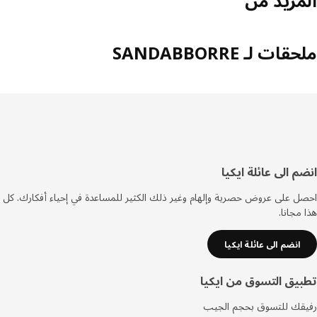
مزيد من
ات لـ SANDABBORRE
فل
م الى عائلة ايكيا
صفحة
 على عروض حصرية وإلهام وغير ذلك الكثير للمساعدة في إحياء أفكارك. كل
مجانا.
انضم الى عائلة ايكيا
يق التسوق من ايكيا
قك للتسوق بحجم الجيب