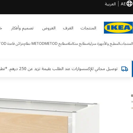
AE
العربية
المنتجات
الغرف
العروض
تصميم وأفكار
خد
المنتجات
المطبخ والأجهزة منزلية
مطابخ متكاملة
مطابخ METOD
METOD نظام
خزائن قاعدة METOD
توصيل مجاني للإكسسوارات عند الطلب بقيمة تزيد عن 250 درهم. *تطبق الشروط والأحكام
METOD / MAXIMER الصور
طي الصور