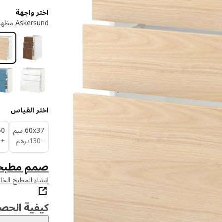
اختر واجهة
Askersund مظهر دردار فاتح
اختر القياس
‎60x37 سم‏
x60
درهم 130
−
130
درهم
+
0
صمم مطبخ
إنشاء المطبخ الخ
كيفية الحص