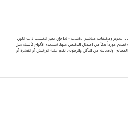
لتدوير ومخلفات مناشير الخشب - لذا فإن قطع الخشب ذات اللون
ح مورداً بدلاً من احتمال التخلص منها. نستخدم الألواح لأشياء مثل
لمطابخ. ولحمايته من التآكل والرطوبة، نضع عليه الورنيش أو القشرة أو