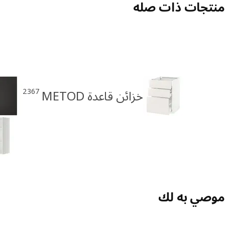
منتجات ذات صله
2367
خزائن قاعدة METOD
موصي به لك