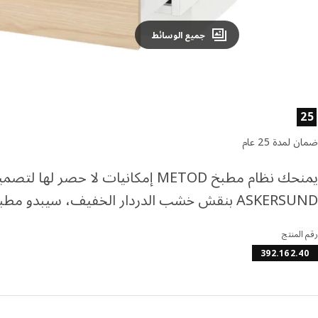
جميع الوسائط
صائص المنتج
25
ضمان لمدة 25 عام
يمنحك نظام مطبخ METOD إمكانيات لا ح
ASKERSUND بنقش خشب الدردار الخفيف، سيبدو مطبخك طبيعيًا ومشرقاً.
رقم المنتج
392.162.40