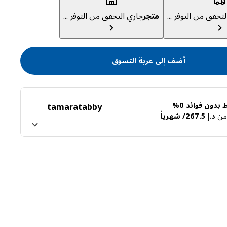
تحقق من التوفر ...
متجر
جاري التحقق من التوفر ...
أضف إلى عربة التسوق
بدون فوائد 0%
tamara
tabby
ً من
د.إ 267.5/ شهرياً
ن تابي
اعرف المزيد عن تمارا