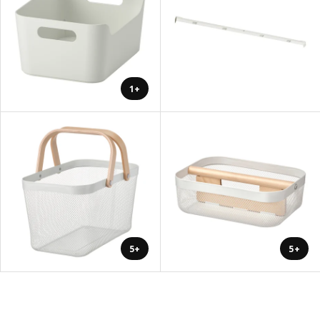
+1
+5
+5