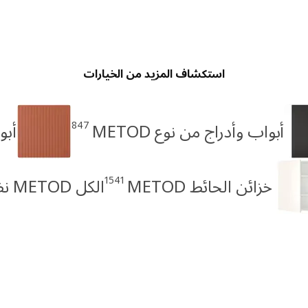
استكشاف المزيد من الخيارات
847
أبواب وأدراج من نوع METOD
أبو
1541
خزائن الحائط METOD
الكل METOD نظام