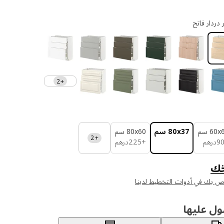
+2
‎60 سم‏
‎80x37 سم‏
‎80x60 سم‏
+2
درهم 90
درهم 225
9
درهم
+
225
درهم
ك
اص بك في أدوات التخطيط لدينا
ول عليها