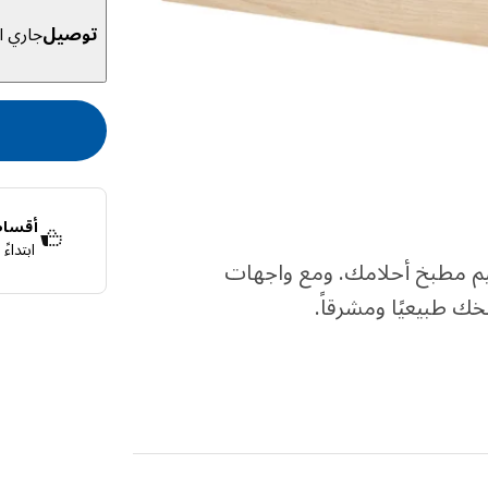
توصيل
جاري ال
أقساط 
ابتداء
صر لها لتصميم مطبخ أحلامك. ومع واجهات
قسّمها إلى 4 دفعات بدون فوائد
اعرف المزيد ع