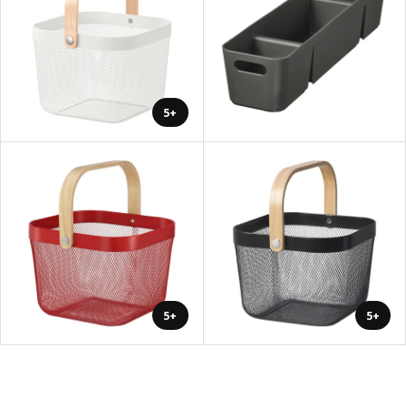
+5
+5
+5