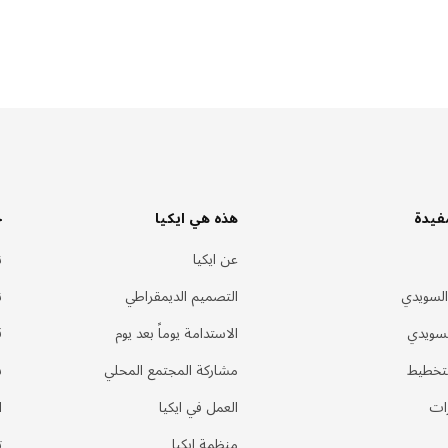
فيدة
هذه هي ايكيا
خ
عن ايكيا
ن
السويدي
التصميم الديمقراطي
ن
لسويدي
الاستدامة يوماً بعد يوم
ق
لتخطيط
مشاركة المجتمع المحلي
س
ات
العمل في ايكيا
ا
منظمة ايكيا
ت