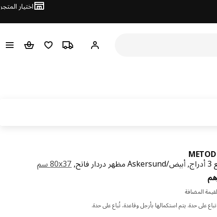
اختيار المتجر
تتبع الطلب
قائمة التسوق
مرحباً! تسجيل الدخول أو الاشتراك
سلة التسوق
METOD 
فاتح,
‎80x37 سم‏
السعر درهم 1070
هم
قيمة المضافة
باع على حدة. يتم استكمالها بأرجل وقاعدة، تُباع على حدة.