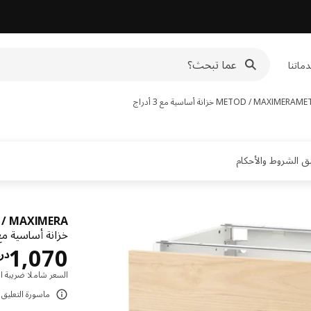
ماتنا
METOD / MAXIMERA
خزانة أساسية مع 3 أدراج
/ MAXIMERA
خزانة أساسية مع 3 أدراج, أبيض/Askersund مظهر دردار 
1,070
در
السعر شاملا ضريبة ال
ماسورة التعليق ت