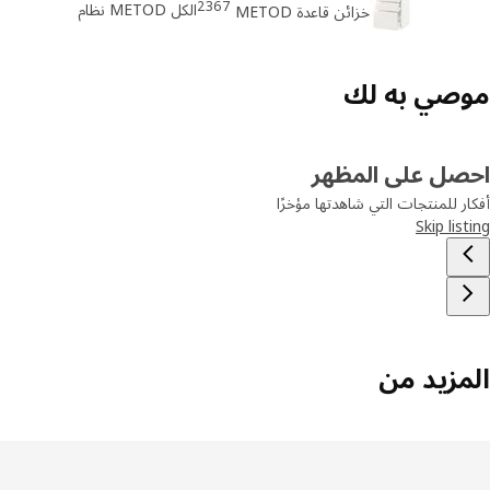
2367
الكل METOD نظام
خزائن قاعدة METOD
صي به لك
صل على المظهر
ر للمنتجات التي شاهدتها مؤخرًا
Skip lis
مزيد من