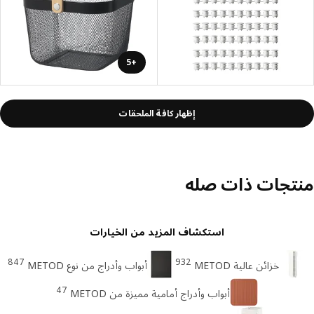
+5
إظهار كافة الملحقات
تجات ذات صله
استكشاف المزيد من الخيارات
847
932
خزائن عالية METOD
أبواب وأدراج من نوع METOD
47
أبواب وأدراج أمامية مميزة من METOD