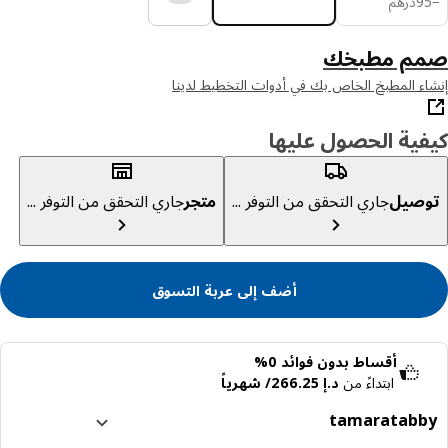
9
درهم
م مطبخك
ء المطبخ الخاص بك في أدوات التخطيط لدينا
ية الحصول عليها
صيل
جاري التحقق من التوفر ...
متجر
جاري التحقق من التوفر ...
أضف إلى عربة التسوق
أقساط بدون فوائد 0%
ابتداءً من
د.إ 266.25/ شهرياً
tamara
tabb