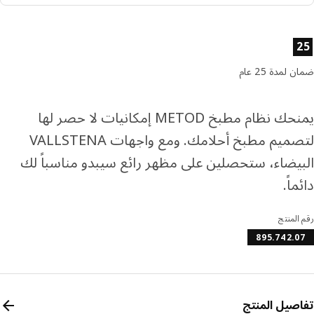
ا إلى 4 دفعات بدون فوائد
رف المزيد عن تابي
ئص المنتج
رف المزيد عن تمارا
لمدة 25 عام
يمنحك نظام مطبخ METOD إمكانيات لا حصر لها
لتصميم مطبخ أحلامك. ومع واجهات VALLSTENA
يضاء، ستحصلين على مظهر رائع سيبدو مناسباً لك
اً.
المنتج
895.742.
صيل المنتج