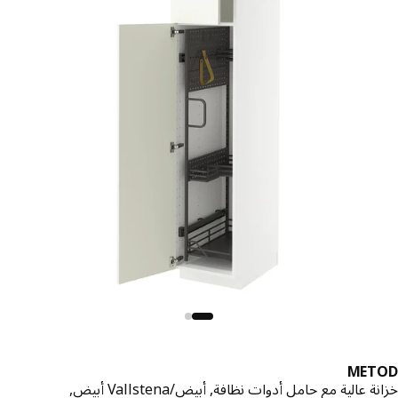
MET
 عالية مع حامل أدوات نظافة, أبيض/Vallstena أبيض,