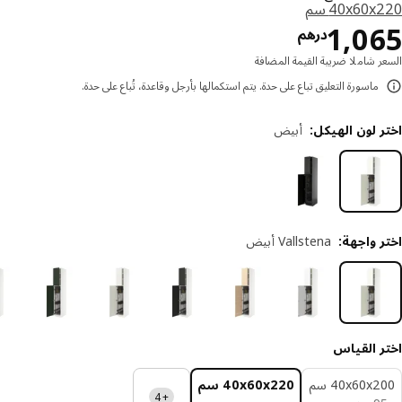
‎40x60 سم‏
السعر درهم 1065
1,0
درهم
ر شاملا ضريبة القيمة المضافة
ماسورة التعليق تباع على حدة. يتم استكمالها بأرجل وقاعدة، تُباع على حدة.
 لون الهيكل
:
أبيض
ر واجهة
:
Vallstena أبيض
ر القياس
‎40x60x سم‏
‎40x60x220 سم‏
+4
درهم 95