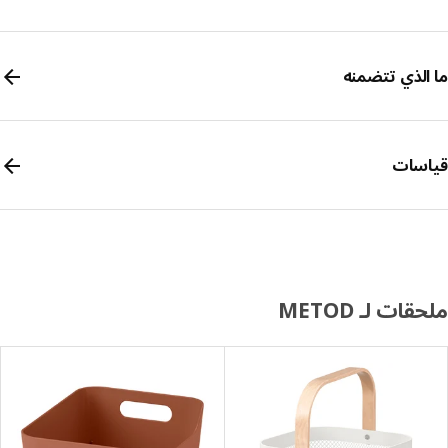
الذي تتضمنه
سات
ات لـ METOD