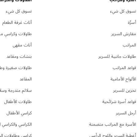
تسوق كل شيء
تسوق كل شيء
أسرٌة
أثاث غرفة الطعام
مفارش السرير
طاولات وكراسي مر
المراتب
أثاث مقهى
طاولات جانبية للسرير
بنشات ومقاعد
قواعد المراتب
طاولات صغيرة وطا
الألواح الأمامية
المقاعد
تخزين للسرير
سلالم متدرجة وسلا
قواعد أسرة شرائحية
طاولات الأطفال
أرجل السرير
كراسي الأطفال
الأسرة مع المراتب متضمنة
الكراسي والكراسي ا
أغطية السرير واللوح الرأسي
كراسي وطاولات الز