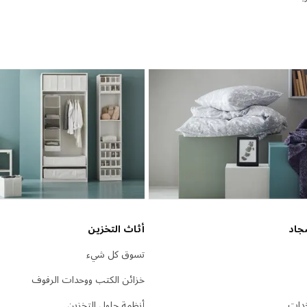
جاد
أثاث التخزين
تسوق كل شيء
خزائن الكتب ووحدات الرفوف
دات
أنظمة حلول التخزين