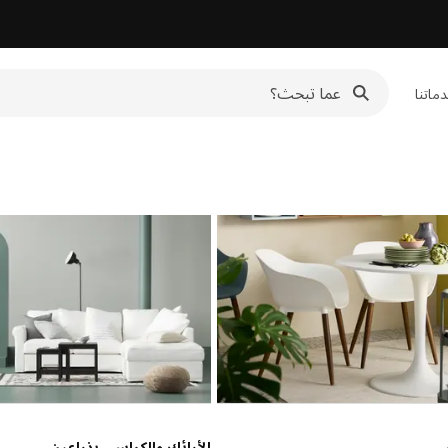
ماتنا
سي
الأرائك والكراسي بذراعين