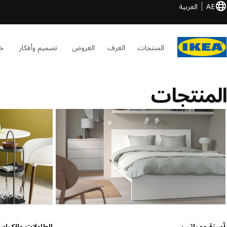
AE
العربية
المنتجات
الغرف
العروض
تصميم وأفكار
خد
المنتجات
أسرَة ومراتب
الطاولات والكرا