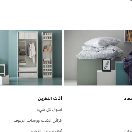
جاد
أثاث التخزين
تسوق كل شيء
خزائن الكتب ووحدات الرفوف
دات
أنظمة حلول التخزين