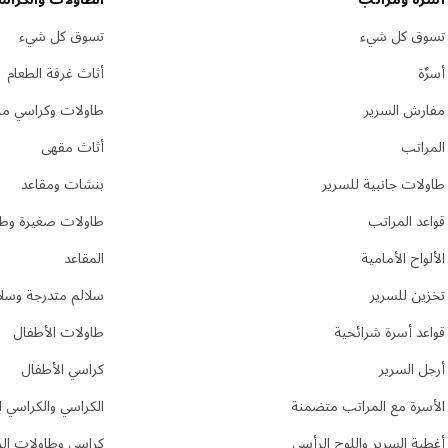
تسوق كل شيء
تسوق كل شيء
أسرٌة
أثاث غرفة الطعام
مفارش السرير
طاولات وكراسي مر
المراتب
أثاث مقهى
طاولات جانبية للسرير
بنشات ومقاعد
قواعد المراتب
طاولات صغيرة وطا
الألواح الأمامية
المقاعد
تخزين للسرير
سلالم متدرجة وسلا
قواعد أسرة شرائحية
طاولات الأطفال
أرجل السرير
كراسي الأطفال
الأسرة مع المراتب متضمنة
الكراسي والكراسي ا
أغطية السرير واللوح الرأسي
كراسي وطاولات الز