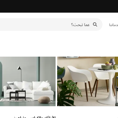
ماتنا
سي
الأرائك والكراسي بذراعين