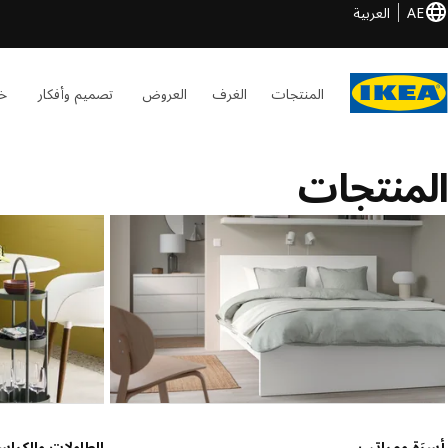
AE
العربية
المنتجات
الغرف
العروض
تصميم وأفكار
خد
المنتجات
أسرَة ومراتب
الطاولات والكرا