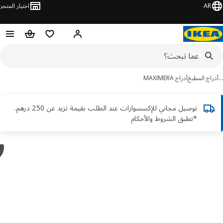
AR
اختيار المتجر
قائمة التسوق
سلة التسوق
مرحباً! تسجيل الدخول أو الاشتر
اج المطبخ
أدراج MAXIMERA
توصيل مجاني للإكسسوارات عند الطلب بقيمة تزيد عن 250 درهم.
*تطبق الشروط والأحكام
y
A
ور