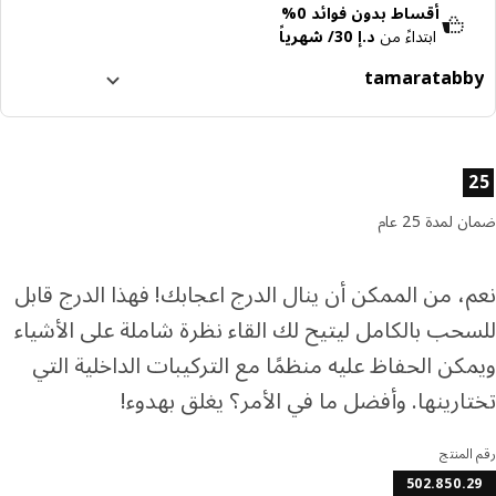
أقساط بدون فوائد 0%
ابتداءً من
د.إ 30/ شهرياً
tamara
tabb
ا إلى 4 دفعات بدون فوائد
رف المزيد عن تابي
ئص المنتج
رف المزيد عن تمارا
لمدة 25 عام
، من الممكن أن ينال الدرج اعجابك! فهذا الدرج قابل
حب بالكامل ليتيح لك القاء نظرة شاملة على الأشياء
كن الحفاظ عليه منظمًا مع التركيبات الداخلية التي
ارينها. وأفضل ما في الأمر؟ يغلق بهدوء!
المنتج
502.850.