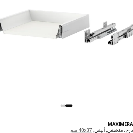
MAXIME
، منخفض, أبيض,
‎40x37 سم‏