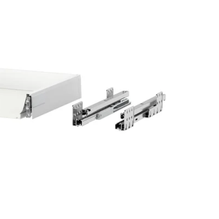
Image zoomed out, normal view