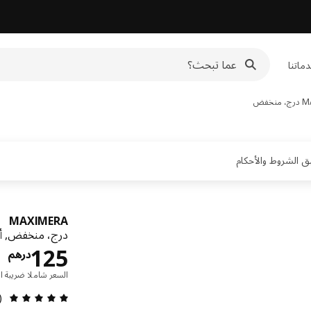
ماتنا
M
درج، منخفض
MAXIMERA
درج، منخفض, أ
ا
125
درهم
السعر شاملا ضريبة ال
مراجعة
1)