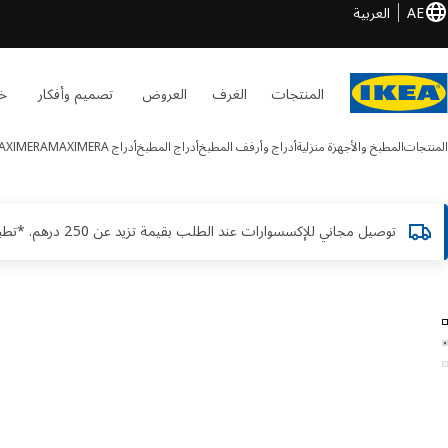
AE
العربية
المنتجات
الغرف
العروض
تصميم وأفكار
خد
المنتجات
المطبخ والأجهزة منزلية
أدراج وأرفف المطبخ
أدراج المطبخ
أدراج MAXIMERA
AXIMERA
توصيل مجاني للإكسسوارات عند الطلب بقيمة تزيد عن 250 درهم. *تطبق الشروط والأحكام
MAXIMERA الصور
طي الصور