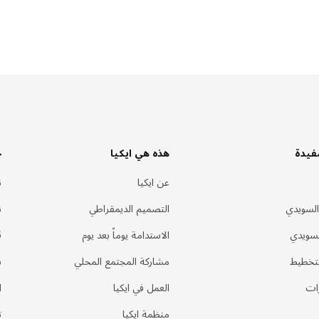
فيدة
هذه هي ايكيا
خ
عن ايكيا
ن
السويدي
التصميم الديمقراطي
ن
لسويدي
الاستدامة يوماً بعد يوم
ق
لتخطيط
مشاركة المجتمع المحلي
س
ات
العمل في ايكيا
ا
منظمة ايكيا
ت