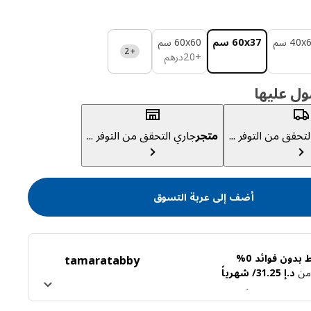
‎40 سم‏
‎60x37 سم‏
‎60x60 سم‏
+2
درهم 20
+
20
درهم
ول عليها
تحقق من التوفر ...
متجر
جاري التحقق من التوفر ...
أضف إلى عربة التسوق
بدون فوائد 0%
tamara
tabby
ً من
د.إ 31.25/ شهرياً
ن تابي
اعرف المزيد عن تمارا