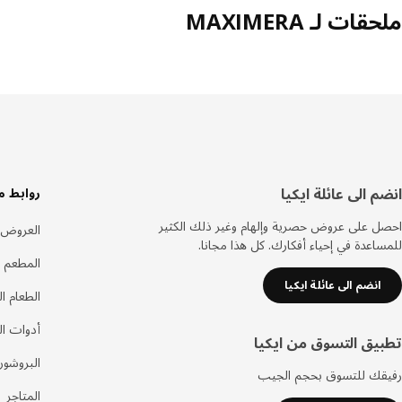
ملحقات لـ MAXIMERA
سفل
انضم الى عائلة ايكيا
روابط م
لصفحة
احصل على عروض حصرية وإلهام وغير ذلك الكثير
العروض
للمساعدة في إحياء أفكارك. كل هذا مجانا.
المطعم 
انضم الى عائلة ايكيا
الطعام ا
أدوات ا
تطبيق التسوق من ايكيا
البروشور
رفيقك للتسوق بحجم الجيب
المتاجر