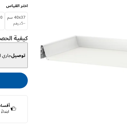
اختر القياس
‎40x37 سم‏
x60
درهم 5
−
5
درهم
كيفية الحص
توصيل
جاري ال
أقساط 
ابتداء
قسّمها إلى 4 دفعات بدون فوائد
اعرف المزيد ع