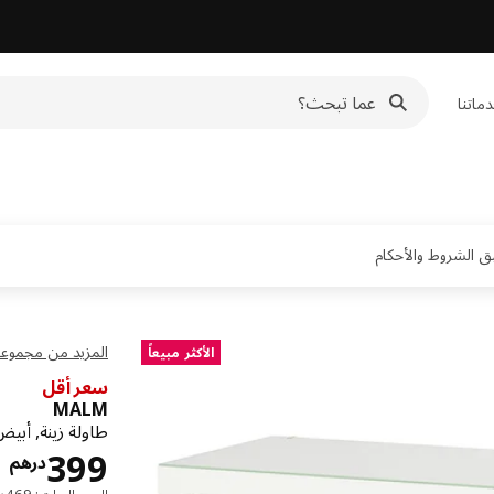
ماتنا
المزيد من مجموعة LM
الأكثر مبيعاً
سعر أقل
MALM
طاولة زينة, أبي
ا
399
درهم