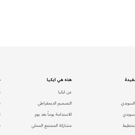
فيدة
هذه هي ايكيا
خ
عن ايكيا
ن
السويدي
التصميم الديمقراطي
ن
لسويدي
الاستدامة يوماً بعد يوم
ق
لتخطيط
مشاركة المجتمع المحلي
س