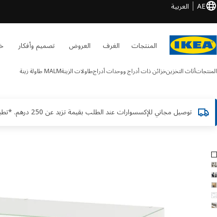
AE
العربية
المنتجات
الغرف
العروض
تصميم وأفكار
خد
المنتجات
أثاث التخزين
خزائن ذات أدراج ووحدات أدراج
طاولات الزينة
MALM
طاولة زينة
توصيل مجاني للإكسسوارات عند الطلب بقيمة تزيد عن 250 درهم. *تطبق الشروط والأحكام
MALM الصور
طي الصور