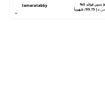
بدون فوائد 0%
tamara
tabby
ً من
د.إ 99.75/ شهرياً
ن تابي
اعرف المزيد عن تمارا