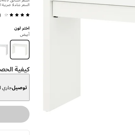
السعر السابق: ‭469‬درهم
السعر شاملا ضريبة ال
مراجعة 
15)
اختر لون
أبيض
كيفية الحص
توصيل
جاري ال