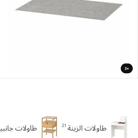
+3
21
طاولات الزينة
طاولات جانبية