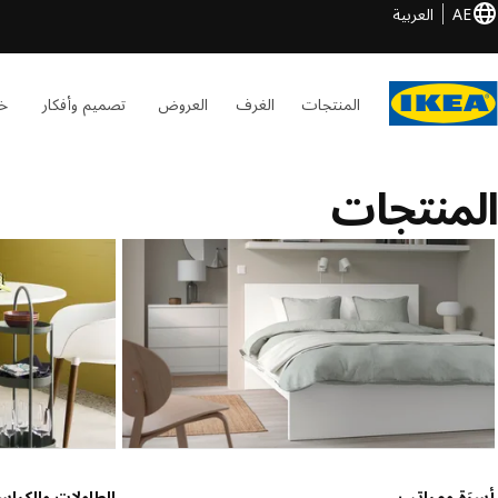
AE
العربية
المنتجات
الغرف
العروض
تصميم وأفكار
خد
المنتجات
أسرَة ومراتب
الطاولات والكرا