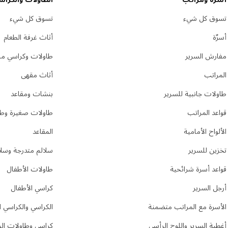
تسوق كل شيء
تسوق كل شيء
أسرٌة
أثاث غرفة الطعام
مفارش السرير
طاولات وكراسي مر
المراتب
أثاث مقهى
طاولات جانبية للسرير
بنشات ومقاعد
قواعد المراتب
طاولات صغيرة وطا
الألواح الأمامية
المقاعد
تخزين للسرير
سلالم متدرجة وسلا
قواعد أسرة شرائحية
طاولات الأطفال
أرجل السرير
كراسي الأطفال
الأسرة مع المراتب متضمنة
الكراسي والكراسي ا
أغطية السرير واللوح الرأسي
كراسي وطاولات الز