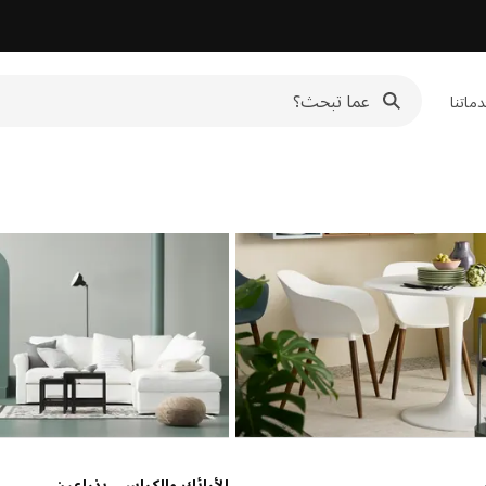
ماتنا
سي
الأرائك والكراسي بذراعين