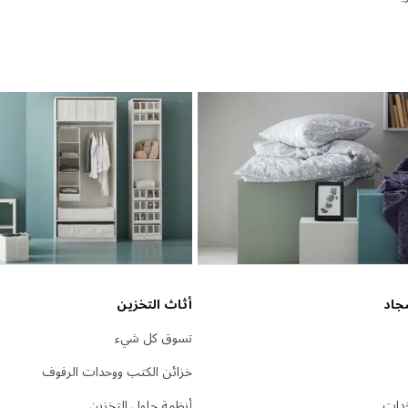
جاد
أثاث التخزين
تسوق كل شيء
خزائن الكتب ووحدات الرفوف
دات
أنظمة حلول التخزين