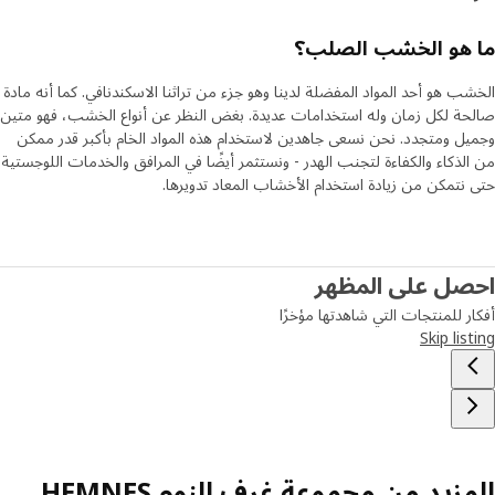
 هو الخشب الصلب؟
ب هو أحد المواد المفضلة لدينا وهو جزء من تراثنا الاسكندنافي. كما أنه مادة
ة لكل زمان وله استخدامات عديدة. بغض النظر عن أنواع الخشب، فهو متين
ل ومتجدد. نحن نسعى جاهدين لاستخدام هذه المواد الخام بأكبر قدر ممكن
لذكاء والكفاءة لتجنب الهدر - ونستثمر أيضًا في المرافق والخدمات اللوجستية
نتمكن من زيادة استخدام الأخشاب المعاد تدويرها.
صل على المظهر
ر للمنتجات التي شاهدتها مؤخرًا
Skip lis
زيد من مجموعة غرف النوم HEMNES