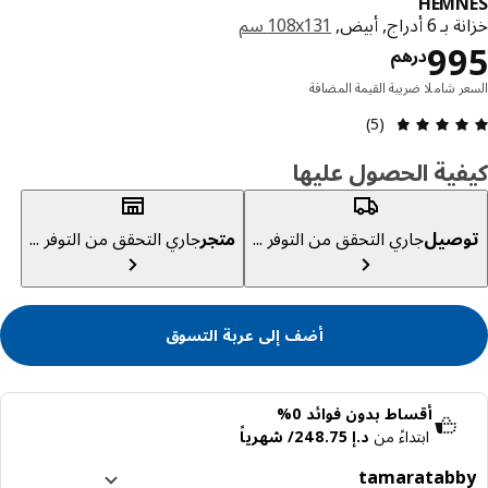
HEMN
 أدراج, أبيض,
‎108x131 سم‏
السعر درهم 995
9
درهم
ر شاملا ضريبة القيمة المضافة
مراجعة التقييم: 4.8 من 5 نجوم إجمالي المراجعات: 5
(5)
ية الحصول عليها
صيل
جاري التحقق من التوفر ...
متجر
جاري التحقق من التوفر ...
أضف إلى عربة التسوق
أقساط بدون فوائد 0%
ابتداءً من
د.إ 248.75/ شهرياً
tamara
tabb