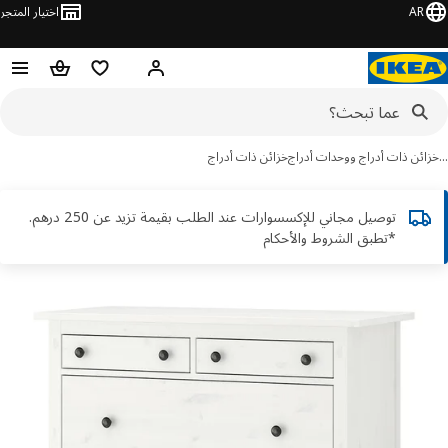
AR
اختيار المتجر
قائمة التسوق
سلة التسوق
مرحباً! تسجيل الدخول أو الاشتر
ئن ذات أدراج ووحدات أدراج
خزائن ذات أدراج
توصيل مجاني للإكسسوارات عند الطلب بقيمة تزيد عن 250 درهم.
*تطبق الشروط والأحكام
ور