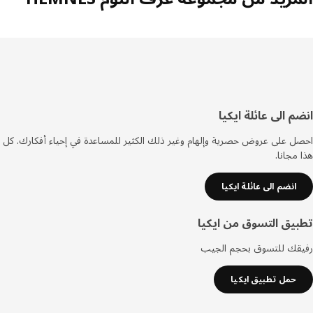
فل
م الى عائلة ايكيا
صفحة
 على عروض حصرية وإلهام وغير ذلك الكثير للمساعدة في إحياء أفكارك. كل
مجانا.
انضم الى عائلة ايكيا
يق التسوق من ايكيا
قك للتسوق بحجم الجيب
حمل تطبيق ايكيا