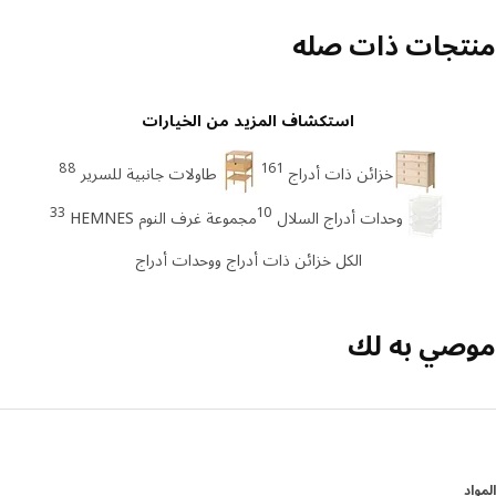
تجات ذات صله
استكشاف المزيد من الخيارات
88
161
خزائن ذات أدراج
طاولات جانبية للسرير
33
10
وحدات أدراج السلال
مجموعة غرف النوم HEMNES
الكل خزائن ذات أدراج ووحدات أدراج
صي به لك
د