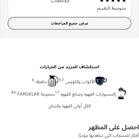
ملاحظات
متوسط التقييم
عرض جميع المراجعات
استكشاف المزيد من الخيارات
6
57
الأكواب والكؤوس
حافظة
40
17
إكسسوارات القهوة وصانع القهوة
مجموعة FÄRGKLAR
الكل أواني القهوة والشاي
صل على المظهر
ر للمنتجات التي شاهدتها مؤخرًا