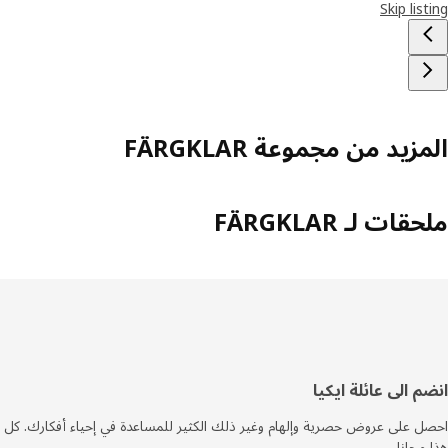
Skip lis
زيد من مجموعة FÄRGKLAR
ات لـ FÄRGKLAR
فل
م الى عائلة ايكيا
صفحة
 على عروض حصرية وإلهام وغير ذلك الكثير للمساعدة في إحياء أفكارك. كل
مجانا.