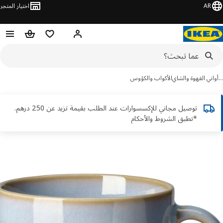
AR
اختيار المتجر
قائمة التسوق
سلة التسوق
مرحباً! تسجيل الدخول أو الاشتر
ني القهوة والشاي
الأكواب والكؤوس
توصيل مجاني للإكسسوارات عند الطلب بقيمة تزيد عن 250 درهم.
*تطبق الشروط والأحكام
ور