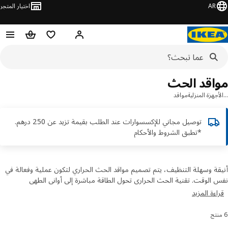
AR
اختيار المتجر
قائمة التسوق
سلة التسوق
مرحباً! تسجيل الدخول أو الاشتر
اقد الحث
جهزة المنزلية
مواقد
توصيل مجاني للإكسسوارات عند الطلب بقيمة تزيد عن 250 درهم.
*تطبق الشروط والأحكام
ة وسهلة التنظيف، يتم تصميم مواقد الحث الحراري لتكون عملية وفعالة في
الوقت. تقنية الحث الحراري تحول الطاقة مباشرة إلى أواني الطهي
ناطيسية، مما يجعلها فعالة في استهلاك الطاقة وسريعة في التسخين. كما
ءة المزيد
ا موقد حث متحرك أيضًا، يمكنك اصطحابه معك خارج المنزل.
رز والتصفية