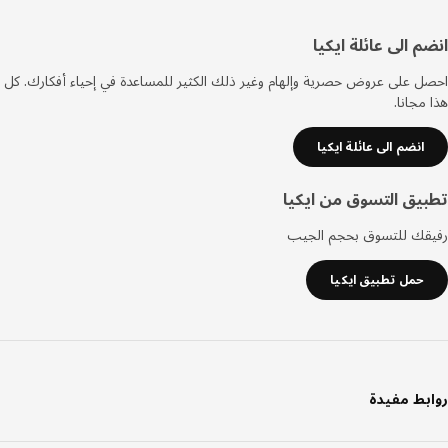
فل
م الى عائلة ايكيا
صفحة
 على عروض حصرية وإلهام وغير ذلك الكثير للمساعدة في إحياء أفكارك. كل
مجانا.
انضم الى عائلة ايكيا
يق التسوق من ايكيا
قك للتسوق بحجم الجيب
حمل تطبيق ايكيا
بط مفيدة