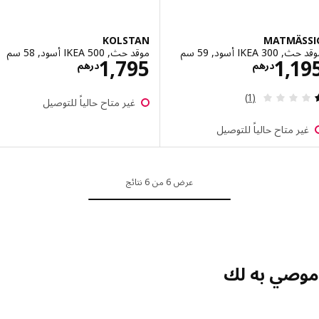
KOLSTAN
MATMÄS
IKEA  أسود, 59 سم
موقد حث, IKEA 500 أسود, 58 سم
الاسعار درهم 1195
الاسعار درهم 5
1,795
1,1
درهم
درهم
مراجعة: 1 من أصل 5 نجوم. إجمالي المراجعات:
(1)
غير متاح حالياً للتوصيل
ر متاح حالياً للتوصيل
عرض 6 من 6 نتائج
صي به لك