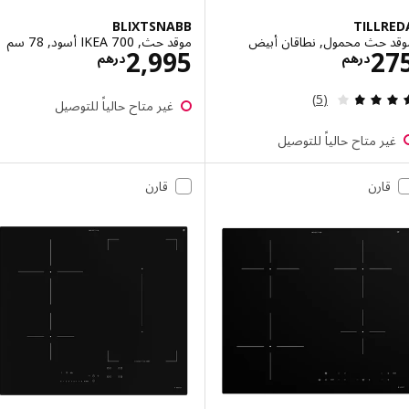
BLIXTSNABB
TILL
 حث محمول, نطاقان أبيض
موقد حث, IKEA 700 أسود, 78 سم
الاسعار درهم 275
الاسعار درهم 5
2,995
2
درهم
درهم
مراجعة: 3.8 من أصل 5 نجوم. إجمالي المراجعات:
(5)
غير متاح حالياً للتوصيل
ر متاح حالياً للتوصيل
قارن
قارن