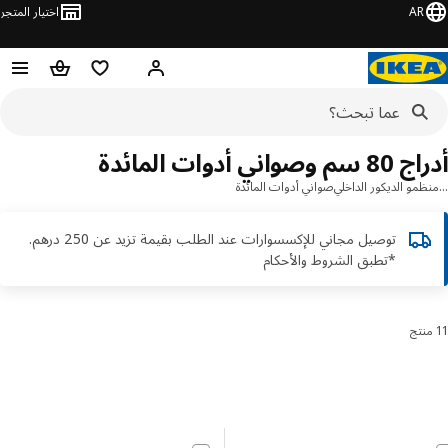
AR
اختيار المتجر
قائمة التسوق
سلة التسوق
مرحباً! تسجيل الدخول أو الاشتر
وصواني أدوات المائدة
مو الديكور الداخلي
صواني أدوات المائدة
توصيل مجاني للإكسسوارات عند الطلب بقيمة تزيد عن 250 درهم.
*تطبق الشروط والأحكام
رز والتصفية
 إلى النتائج
مة النتائج