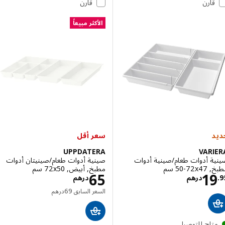
قارن
قارن
الأكثر مبيعاً
سعر أقل
UPPDATERA
VAR
ة أدوات طعام/صينية أدوات
صينية أدوات طعام/صينيتان أدوات
‎5 سم‏
مطبخ, أبيض, ‎72x50 سم‏
الاسعار درهم 19.95
الاسعار درهم 65
65
1
درهم
درهم
السعر السابق درهم 69
السعر السابق
69
درهم
تاح للتوصيل