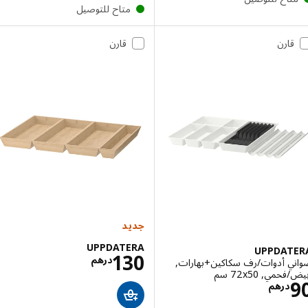
متاح للتوصيل
قارن
قارن
جديد
UPPDATERA
UPPDAT
الاسعار درهم 30
130
درهم
ي أدوات/رف سكاكين+بهارات,
مي, ‎72x50 سم‏
الاسعار درهم 90
درهم