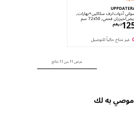
UPPDAT
ي أدوات/رف سكاكين+بهارات,
زران فحمي, ‎72x50 سم‏
الاسعار درهم 125
1
درهم
ر متاح حالياً للتوصيل
عرض 11 من 11 نتائج
صي به لك