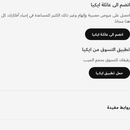
فل
م الى عائلة ايكيا
صفحة
 على عروض حصرية وإلهام وغير ذلك الكثير للمساعدة في إحياء أفكارك. كل
مجانا.
انضم الى عائلة ايكيا
يق التسوق من ايكيا
قك للتسوق بحجم الجيب
حمل تطبيق ايكيا
بط مفيدة