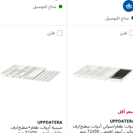
متاح للتوصيل
تاح للتوصيل
قارن
قارن
أقل
UPPDAT
UPPDATERA
ت طعام/صواني أدوات مطبخ/رف
صينية أدوات طعام+مطبخ/رف
أبيض/فحمي, ‎72x50 سم‏
بهارات, أبيض, ‎72x50 سم‏