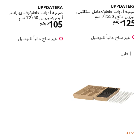
UPPDAT
UPPDATERA
ة أدوات طعام//حامل سكاكين,
صينية أدوات طعام/رف بهارات,
تح, ‎72x50 سم‏
أبيض/خيزران, ‎72x50 سم‏
الاسعار درهم 125
1
الاسعار درهم 05
105
درهم
درهم
ر متاح حالياً للتوصيل
غير متاح حالياً للتوصيل
قارن