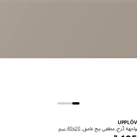
UPPL
هة دُرج, مطفي بيج غامق,
‎40x20 سم‏