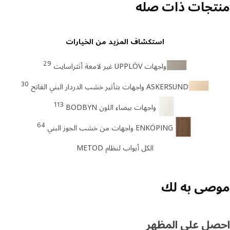
تجات ذات صله
استكشاف المزيد من الخيارات
29
واجهات UPPLÖV غير لامعة أنثراسايت
30
ASKERSUND واجهات بتأثير خشب الدردار البني الفاتح
113
واجهات بيضاء اللون BODBYN
64
ENKÖPING واجهات من خشب الجوز البني
الكل أبواب لنظام METOD
صى به لك
صل على المظهر