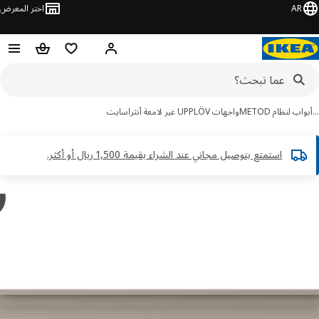
AR
اختر المعرض
مرحبًا! سجل الدخول
قائمة المفضلة
سلة التسوق
ب لنظام METOD
واجهات UPPLÖV غير لامعة أنثراسايت
استمتع بتوصيل مجاني عند الشراء بقيمة 1,500 ريال أو أكثر.​
y
V
ور