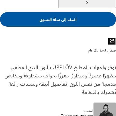
أضف إلى سلة التسوق
ئص المنتج
لمدة 25 عام
توفر واجهات المطبخ UPPLÖV باللون البيج المطفي
رًا عصريًا ومتطورًا معززًا بحواف مشطوفة ومقابض
جة من نفس اللون. تفاصيل أنيقة ولمسات رائعة
عرك بالفخامة.
المصمم