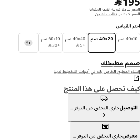
﷼ 195
1
﷼
ر شاملا ضريبة القيمة المضافة
ر لا يشمل
تكاليف الشحن
ر القياس
‎4 سم‏
‎40x20 سم‏
‎40x40 سم‏
‎60x10 سم‏
+5
﷼ 5
﷼ 30
+
5
﷼
+
30
﷼
م مطبخك
ء المطبخ الخاص بك في أدوات التخطيط لدينا
ف تحصل على هذا المنتج
توصيل
جاري التحقق من التوفر ...
عرض
جاري التحقق من التوفر ...