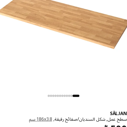
SÄLJ
 عمل, شكل السنديان/صفائح رقيقة,
‎186x3.8 سم‏