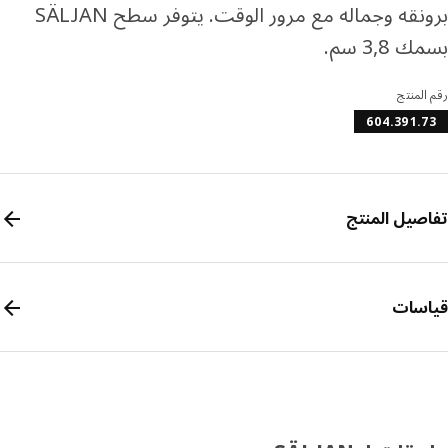
برونقه وجماله مع مرور الوقت. يتوفر سطح SÄLJAN
3,8 سم.
المنتج
604.391.
صيل المنتج
سات