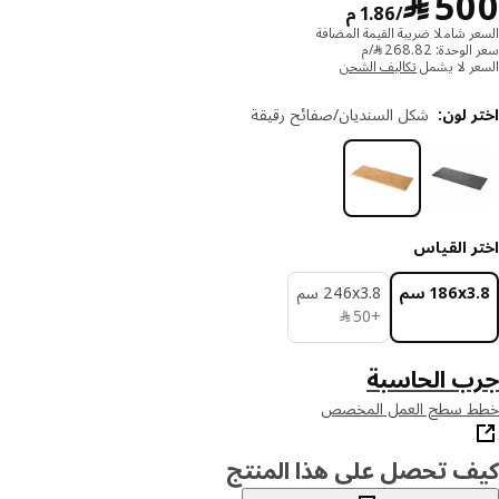
﷼ 500/1.86 م
5
﷼
/1.86 م
ر شاملا ضريبة القيمة المضافة
حدة: 268.82 ﷼/م
ر لا يشمل
تكاليف الشحن
 لون
:
شكل السنديان/صفائح رقيقة
ر القياس
‎186x سم‏
‎246x3.8 سم‏
﷼ 50
+
50
﷼
ب الحاسبة
 سطح العمل المخصص
ف تحصل على هذا المنتج