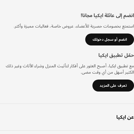
ييل
 إلى عائلة ايكيا مجانا!
تع بخصومات حصرية للأعضاء، عروض خاصة، فعاليات مميزة وأكثر.
انضم أو سجل دخولك
ل تطبيق ايكيا
طبيق ايكيا، أصبح العثور على أفكار لتأثيث المنزل وشراء الأثاث وغير ذلك
ثير أسهل من أي وقت مضى.
تعرف على المزيد
ايكيا