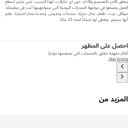
ق الأمر بالتصميم والأداء، دون أي تنازلات. لهذا السبب، نحن نختبر أسطح
ل ونضعها في مواجهة التحديات اليومية التي ستواجهينها أنت في مطبخك:
ل، زيت، طعام، بخار، حرارة، صدمات وخدوش. وعندما تجتاز اختبارنا، نعلم
ستدوم، ونعطي لها ضماناً لمدة 25 عامًا.
صل على المظهر
ر ملهمة تتعلق بالمنتجات التي تصفحتها مؤخرًا
Skip lis
مزيد من