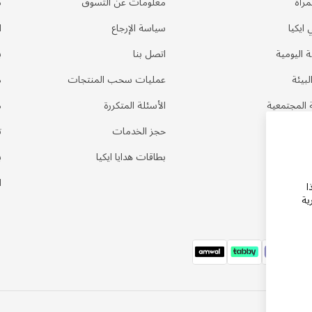
مرأة
معلومات عن التسوق
د
 ايكيا
سياسة الإرجاع
ا
ة اليومية
اتصل بنا
ب
لبيئة
عمليات سحب المنتجات
م
 المجتمعية
الأسئلة المتكررة
م
ي المنزل
حجز الخدمات
ت
بطاقات هدايا ايكيا
ب
ا
ا
ية