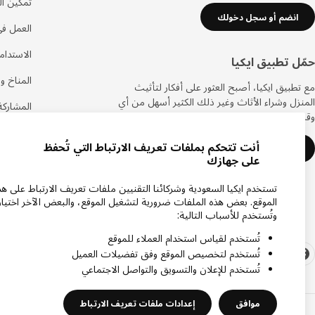
تمكين ال
انضم أو سجل دخولك
العمل في
الاستدام
حمّل تطبيق ايكيا
المناخ وا
مع تطبيق ايكيا، أصبح العثور على أفكار لتأثيث
المنزل وشراء الأثاث وغير ذلك الكثير أسهل من أي
المشاركة
وقت مضى.
الحياة ف
أنت تتحكم بملفات تعريف الارتباط التي تُحفظ
تعرف على المزيد
على جهازك
تستخدم ايكيا السعودية وشركائنا التقنيين ملفات تعريف الارتباط على هذ
الموقع. بعض هذه الملفات ضرورية لتشغيل الموقع، والبعض الآخر اختيار
وتُستخدم للأسباب التالية:
تُستخدم لقياس استخدام العملاء للموقع
تُستخدم لتخصيص الموقع وفق تفضيلات العميل
تُستخدم للإعلان والتسويق والتواصل الاجتماعي
موافق
إعدادات ملفات تعريف الارتباط