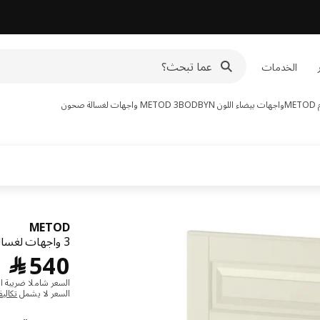
الخدمات
M
واجهات بيضاء اللون BODBYN
3 واجهات لغسالة صحون
METOD
METOD
3 واجهات لغسالة صحون, Bodbyn أبيض-عاجي,
﷼ 0
540
﷼
السعر شاملا ضريبة ال
السعر لا يشمل
تكالي