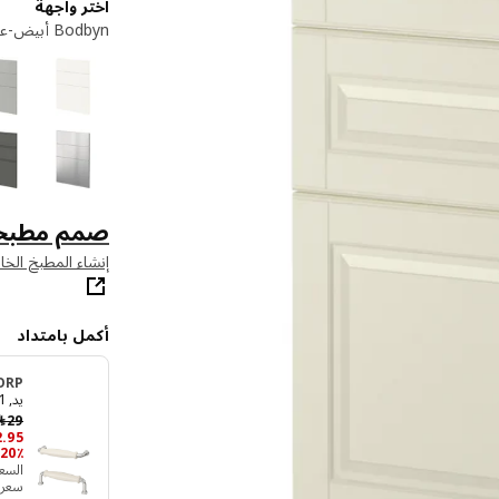
اختر واجهة
Bodbyn أبيض-عاجي
صمم مطبخ
إنشاء المطبخ الخ
أكمل بامتداد
ORP
يد, 141 مم
29
﷼
2
.
95
20٪ خصم ، وفر ‭6.05‬ ﷼
السعر صالح
سعر الوح‭‬