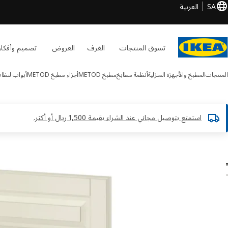
SA
العربية
تسوق المنتجات
الغرف
العروض
تصميم وأفكار
المنتجات
المطبخ والأجهزة المنزلية
أنظمة مطابخ
مطبخ METOD
أجزاء مطبخ METOD
أبواب لنظام ETOD
استمتع بتوصيل مجاني عند الشراء بقيمة 1,500 ريال أو أكثر.​
METOD الصور
طي الصور