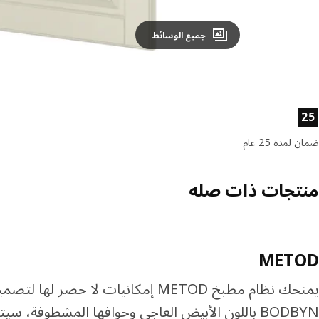
جميع الوسائط
صائص المنتج
25
ضمان لمدة 25 عام
منتجات ذات صله
METOD
يمنحك نظام مطبخ METOD إمكانيات لا ح
BODBYN باللون الأبيض العاجي وحوافها المشطوفة،