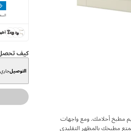
السع
أظهر
كيف تحصل ع
التوصيل
جاري ا
صر لها لتصميم مطبخ أحلامك. ومع واجهات
 سيتمتع مطبخك بالمظهر التقليدي