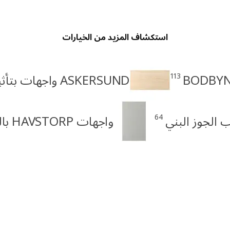
استكشاف المزيد من الخيارات
113
ASKERSUND واجهات بتأثير خشب الدردار البني الفاتح
64
واجهات HAVSTORP باللون البيج