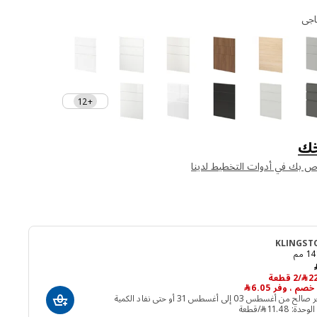
+12
ك
اص بك في أدوات التخطيط لدينا
KLINGST
السعر السابق ﷼ 29
﷼ 22.95/2 قطعة
2
﷼
/2 قطعة
 من أغسطس 03 إلى أغسطس 31 أو حتى نفاد الكمية
أضف إلى سلة ال
دة: 11.48 ﷼/قطعة