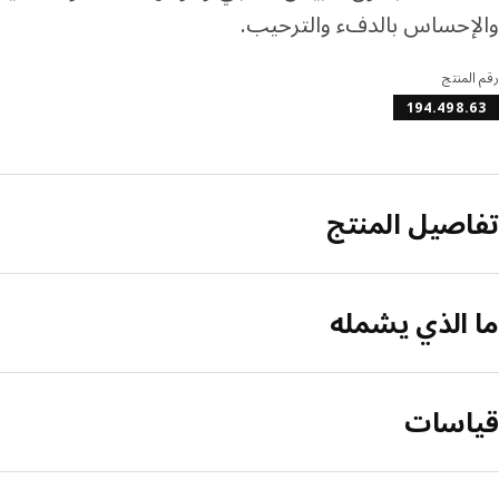
والإحساس بالدفء والترحيب.
رقم المنتج
194.498.63
تفاصيل المنتج
ما الذي يشمله
قياسات