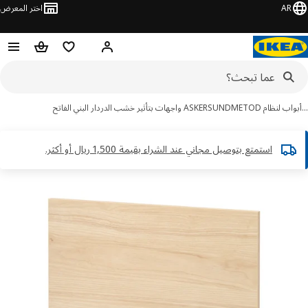
AR
اختر المعرض
مرحبًا! سجل الدخول
قائمة المفضلة
سلة التسوق
ب لنظام METOD
ASKERSUND واجهات بتأثير خشب الدردار البني الفاتح
استمتع بتوصيل مجاني عند الشراء بقيمة 1,500 ريال أو أكثر.​
ور