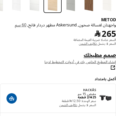
MET
 لغسالة صحون, Askersund مظهر دردار فاتح,
60 سم
﷼ 265
2
﷼
ر شاملا ضريبة القيمة المضافة
ر لا يشمل
تكاليف الشحن
م مطبخك
ء المطبخ الخاص بك في أدوات التخطيط لدينا
ل بامتداد
HACKÅS
مقبض, 15 مم
﷼ 25/2 قطعة
25
﷼
/2 قطعة
أضف إلى سلة
سعر الوحدة: ‭12.50‬ ﷼/قطعة
السعر لا يشمل
تكاليف الشحن