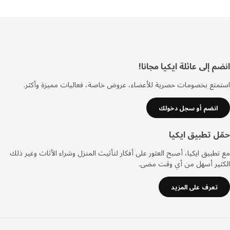
ييل
 إلى عائلة ايكيا مجانا!
تع بخصومات حصرية للأعضاء، عروض خاصة، فعاليات مميزة وأكثر.
انضم أو سجل دخولك
ل تطبيق ايكيا
طبيق ايكيا، أصبح العثور على أفكار لتأثيث المنزل وشراء الأثاث وغير ذلك
ثير أسهل من أي وقت مضى.
تعرف على المزيد