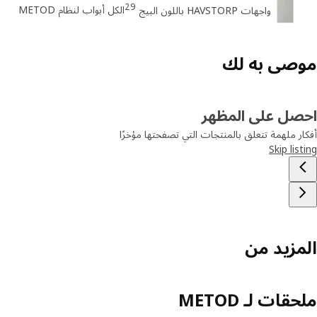
29
الكل أبواب لنظام METOD
واجهات HAVSTORP باللون البيج
صى به لك
صل على المظهر
ر ملهمة تتعلق بالمنتجات التي تصفحتها مؤخرًا
Skip lis
مزيد من
قات لـ METOD