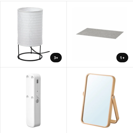
+3
+1