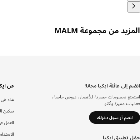
المزيد من مجموعة MALM
ذييل
انضم إلى عائلة ايكيا مجانا!
عن ايكي
استمتع بخصومات حصرية للأعضاء، عروض خاصة،
هذه هى ا
فعاليات مميزة وأكثر.
تمكين ال
انضم أو سجل دخولك
العمل في
الاستدام
حمّل تطبيق ايكيا