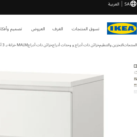
SA
العربية
تسوق المنتجات
الغرف
العروض
تصميم وأفكار
المنتجات
التخزين والتنظيم
خزائن ذات أدراج و وحدات أدراج
خزائن ذات أدراج
MALM
خزانة بـ 3 أدراج
MALM الصور
طي الصور