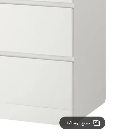
Image zoomed out, normal view
جميع الوسائط