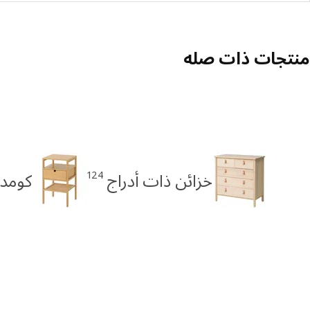
منتجات ذات صله
124
خزائن ذات أدراج
كومدي