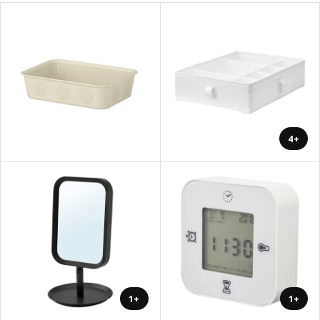
+4
+1
+1