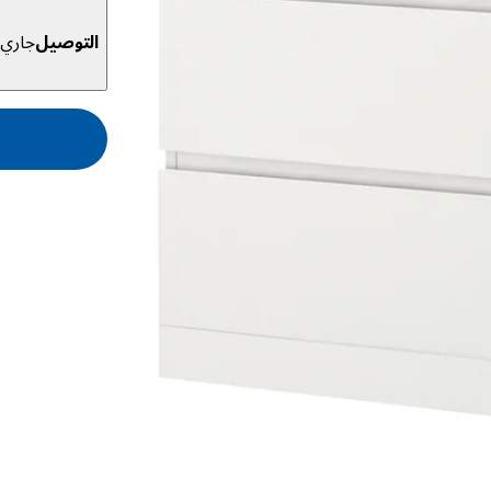
التوصيل
جاري ا