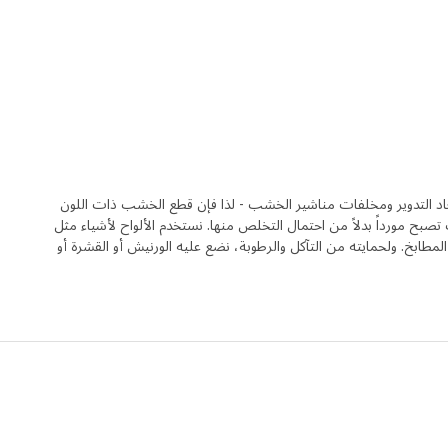
لتدوير ومخلفات مناشير الخشب - لذا فإن قطع الخشب ذات اللون
ح مورداً بدلاً من احتمال التخلص منها. نستخدم الألواح لأشياء مثل
لمطابخ. ولحمايته من التآكل والرطوبة، نضع عليه الورنيش أو القشرة أو