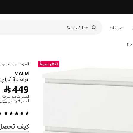
الخدمات
المزيد من مجموعة LM
الأكثر مبيعاً
MALM
خزانة بـ 3 أدراج, أبيض,
﷼ 9
449
﷼
السعر شاملا ضريبة ال
السعر لا يشمل
تكالي
التقييم: 4.7
31)
كيف تحصل ع