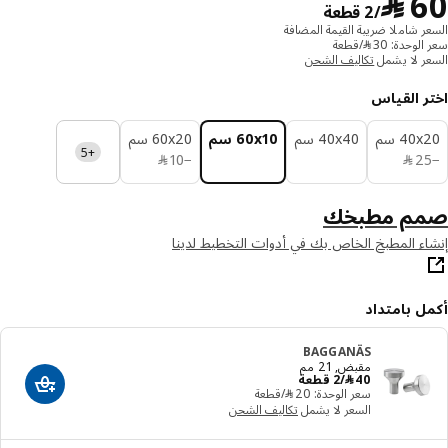
﷼ 60/2 قطعة
﷼
/2 قطعة
ر شاملا ضريبة القيمة المضافة
وحدة: 30 ﷼/قطعة
ر لا يشمل
تكاليف الشحن
ر القياس
‎40 سم‏
‎40x40 سم‏
‎60x10 سم‏
‎60x20 سم‏
+5
﷼ 25
﷼ 10
2
﷼
−
10
﷼
م مطبخك
ء المطبخ الخاص بك في أدوات التخطيط لدينا
ل بامتداد
BAGGANÄS
مقبض, 21 مم
﷼ 40/2 قطعة
40
﷼
/2 قطعة
أضف إلى سلة
سعر الوحدة: ‭20‬ ﷼/قطعة
السعر لا يشمل
تكاليف الشحن