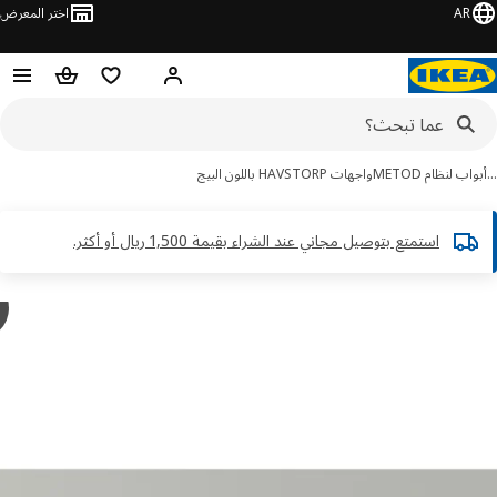
AR
اختر المعرض
مرحبًا! سجل الدخول
قائمة المفضلة
سلة التسوق
ب لنظام METOD
واجهات HAVSTORP باللون البيج
استمتع بتوصيل مجاني عند الشراء بقيمة 1,500 ريال أو أكثر.​
y
P
ور