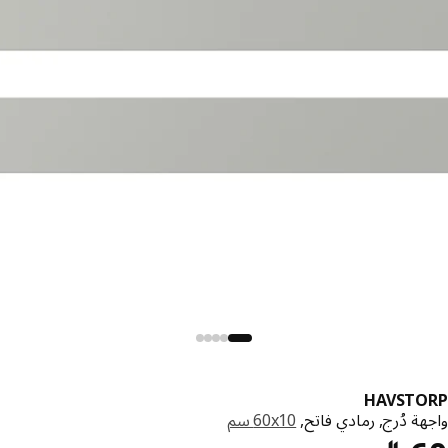
HAVSTO
ة دُرج, رمادي فاتح,
‎60x10 سم‏