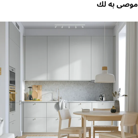
صى به لك