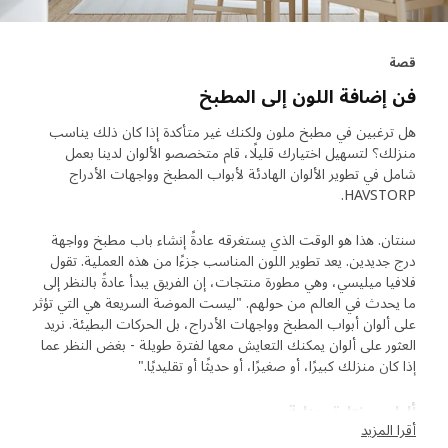
قصة
فن إضافة اللون إلى المطبخ
هل ترغبين في مطبخ ملون ولكنك غير متأكدة إذا كان ذلك يناسب
منزلك؟ لتسهيل اختيارك قليلًا، قام متخصصو الألوان لدينا بعمل
شامل في تطوير الألوان الهادئة لأبواب المطبخ وواجهات الأدراج
HAVSTORP.
سنتان. هذا هو الوقت الذي يستغرقه عادةً إنشاء باب مطبخ وواجهة
درج جديدين. يعد تطوير اللون المناسب جزءًا من هذه العملية. تقول
فلافيا ميليسي، وهي مطورة منتجات، إن الفريق يبدأ عادةً بالنظر إلى
ما يحدث في العالم من حولهم. "ليست الموضة السريعة هي التي تؤثر
على ألوان أبواب المطبخ وواجهات الأدراج، بل الحركات البطيئة. نريد
العثور على ألوان يمكنك التعايش معها لفترة طويلة - بغض النظر عما
إذا كان منزلك كبيرًا، أو صغيرًا، أو حديثًا أو تقليديًا."
ألوان مختارة بعناية
أقرا المزيد
بالنسبة لـ HAVSTORP، قام الفريق بتطوير مجموعة مختارة من