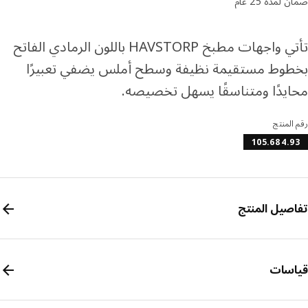
لمدة 25 عام
تأتي واجهات مطبخ HAVSTORP باللون الرمادي الفاتح
وط مستقيمة نظيفة وسطح أملس يضفي تعبيرًا
يدًا ومتناسقًا يسهل تخصيصه.
المنتج
105.684.
صيل المنتج
سات