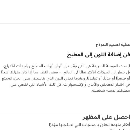
الألوان الهادئة التي تناسب الأسطح الأكبر مثل أبواب المطبخ
وواجهات الأدراج. وكانت الخطوة التالية هي رؤية ما يحدث للألوان
تحت الإضاءة المختلفة. "نضع كل عينة ألوان في صندوق أضواء حيث
يمكننا محاكاة عدة أنواع من ضوء النهار والإضاءة لنرى كيف يظهر شكل
اللون. تقول فلافيا: "إن عملنا يعني أنه يمكنك الوثوق باللون، وأن
المطبخ الرمادي يبدو دائمًا رماديًا". "يجب أن تشعري بالثقة عند
اختيارك للون."
ه تصميم النموذج
إضافة اللون إلى المطبخ
بالتنسيق مع منزلك
نظرًا لأننا في ايكيا لدينا المنزل بأكمله تحت سقف واحد، يمكننا دائمًا
 الموضة السريعة هي التي تؤثر على ألوان أبواب المطبخ وواجهات الأدراج،
تطوير واختبار منتجات جديدة مقارنة ببقية مجموعتنا "وبهذه الطريقة
نظر إلى الحركات الأكثر بطئًا في العالم. – بغض النظر عما إذا كان منزلك كبيرًا
يمكننا رؤية الألوان في السياق الصحيح ونضمن أنها تنسجم مع أسطح
غيرًا أو حديثًا أو تقليديًا. وعندما تجدي اللون الذي يناسبك، يبقى الجزء الممتع
العمل، والأجهزة، والأحواض وأنواع مختلفة من الخشب. كما نقوم
ختيار المقابض والأيدي والإكسسوارات. كل تلك الأشياء التي تضفي على
بتنسيقها مع بقية المنزل حتى يصبح مظهره متناغمًا بالكامل. وعندما
خك لمسة شخصية.
تختارين لونًا لأبواب المطبخ وواجهات الأدراج HAVSTORP، يبقى
الجزء الممتع في اختيار المقابض، والأيدي والإكسسوارات. "كل تلك
الأشياء التي تضفي على مطبخك لمسة شخصية وشعورًا بالعودة إلى
مطبخك الخاص."
صل على المظهر
ر ملهمة تتعلق بالمنتجات التي تصفحتها مؤخرًا