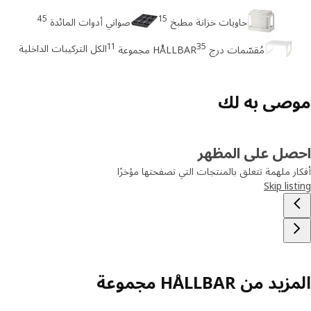
45
15
حاويات خزانة مطبخ
صواني أدوات المائدة
11
35
الكل التركيبات الداخلية
مُقسّمات درج
HÅLLBAR مجموعة
صى به لك
صل على المظهر
ر ملهمة تتعلق بالمنتجات التي تصفحتها مؤخرًا
Skip lis
د من HÅLLBAR مجموعة