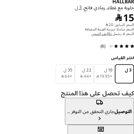
HÅLLB
ية مع غطاء, رمادي فاتح,
3 ل
﷼ 15
﷼
ر السابق: 20 ﷼
ر شاملا ضريبة القيمة المضافة
ر لا يشمل
تكاليف الشحن
التقييم: 4.3 من 5 النجوم. إجمالي التقييمات: 6
(6)
ر القياس
10 ل
22 ل
35 ل
﷼ 19.95
﷼ 44
﷼ 64
+
95
.
19
﷼
+
44
﷼
+
64
﷼
ف تحصل على هذا المنتج
توصيل
جاري التحقق من التوفر ...