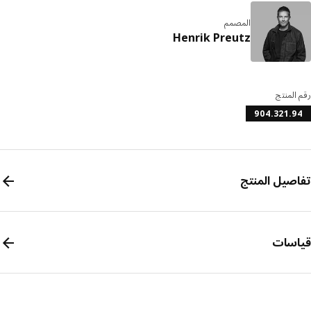
المصمم
Henrik Preutz
المنتج
904.321.
صيل المنتج
سات