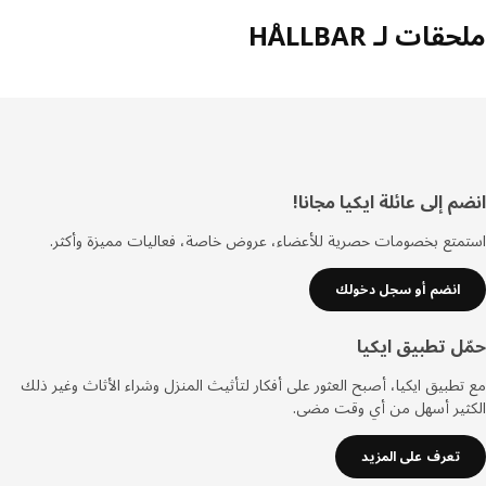
ات لـ HÅLLBAR
ييل
 إلى عائلة ايكيا مجانا!
تع بخصومات حصرية للأعضاء، عروض خاصة، فعاليات مميزة وأكثر.
انضم أو سجل دخولك
ل تطبيق ايكيا
طبيق ايكيا، أصبح العثور على أفكار لتأثيث المنزل وشراء الأثاث وغير ذلك
ثير أسهل من أي وقت مضى.
تعرف على المزيد