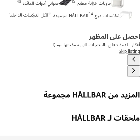
43
15
حاويات خزانة مطبخ
صواني أدوات المائدة
11
34
الكل التركيبات الداخلية
مُقسّمات درج
HÅLLBAR مجموعة
صل على المظهر
ر ملهمة تتعلق بالمنتجات التي تصفحتها مؤخرًا
Skip lis
د من HÅLLBAR مجموعة
ات لـ HÅLLBAR