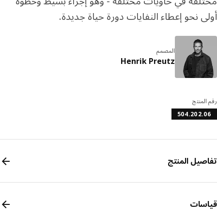
لفة في حاويات مختلفة - وهو إجراء بسيط وخطوة
ى نحو إعطاء النفايات دورة حياة جديدة.
المصمم
Henrik Preutz
المنتج
504.202.
صيل المنتج
سات