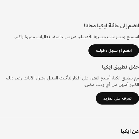
ييل
 إلى عائلة ايكيا مجانا!
تع بخصومات حصرية للأعضاء، عروض خاصة، فعاليات مميزة وأكثر.
انضم أو سجل دخولك
ل تطبيق ايكيا
طبيق ايكيا، أصبح العثور على أفكار لتأثيث المنزل وشراء الأثاث وغير ذلك
ثير أسهل من أي وقت مضى.
تعرف على المزيد
ايكيا