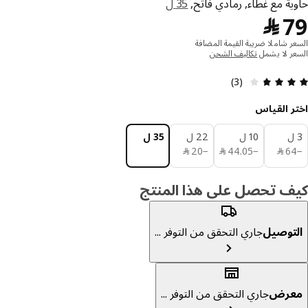
ية مع غطاء, رمادي فاتح,
35 ل
﷼ 79
﷼
ر شاملا ضريبة القيمة المضافة
ر لا يشمل
تكاليف الشحن
التقييم: 3.7 من 5 النجوم. إجمالي التقييمات: 3
(3)
ر القياس
10 ل
22 ل
35 ل
﷼ 64
﷼ 44.05
﷼ 20
6
﷼
−
05
.
44
﷼
−
20
﷼
ف تحصل على هذا المنتج
توصيل
جاري التحقق من التوفر ...
عرض
جاري التحقق من التوفر ...