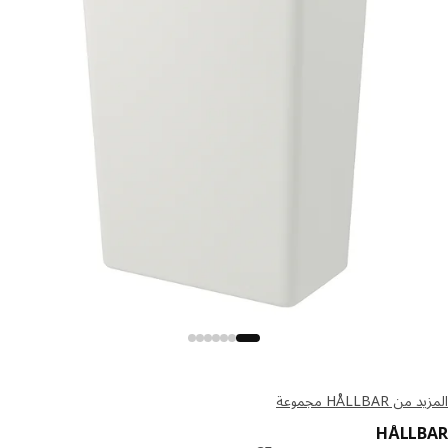
 HÅLLBAR مجموعة
HÅLLB