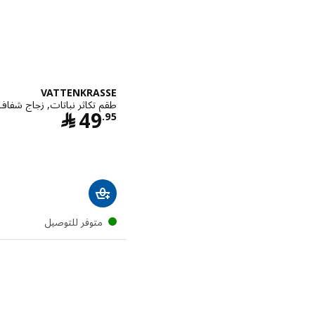
VATTENKRASSE
طقم تكاثر نباتات, زجاج شفا
السعر ﷼ .95
49
﷼
.
95
متوفر للتوصيل