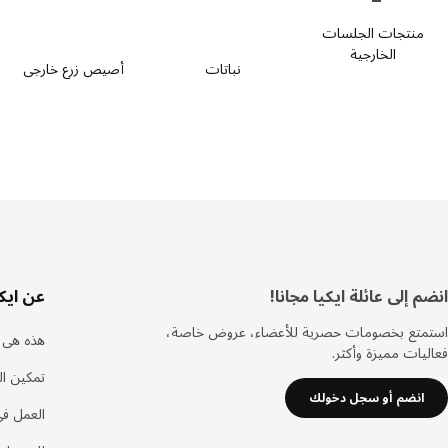
منتجات الجلسات
الخارجية
نباتات
أصيص زرع خارجي
ذييل
انضم إلى عائلة ايكيا مجانا!
عن ايكي
استمتع بخصومات حصرية للأعضاء، عروض خاصة،
هذه هى ا
فعاليات مميزة وأكثر.
تمكين ال
انضم أو سجل دخولك
العمل في