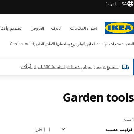
SA
العربية
تسوق المنتجات
الغرف
العروض
تصميم وأفكار
المنتجات
منتجات الجلسات الخارجية
أواني زرع وملحقاتها للأماكن الخارجية
Garden tools
استمتع بتوصيل مجاني عند الشراء بقيمة 1,500 ريال أو أكثر.​
Garden tools
1 سلعة
لترتيب والتصفية
خطي إلى النتائج
قائمة النتائج
ترتيب حسب
قارن