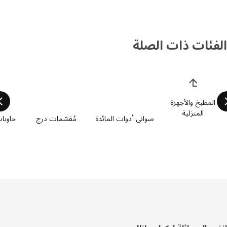
فئات ذات الصلة
 قائمة فئات المنتجات
المطبخ والأجهزة
المنزلية
صواني أدوات المائدة
مُقسّمات درج
حاويات خ