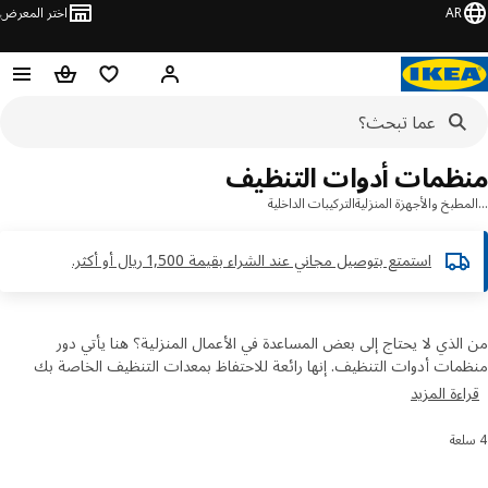
AR
اختر المعرض
مرحبًا! سجل الدخول
قائمة المفضلة
سلة التسوق
ظمات أدوات التنظيف
طبخ والأجهزة المنزلية
التركيبات الداخلية
استمتع بتوصيل مجاني عند الشراء بقيمة 1,500 ريال أو أكثر.​
لذي لا يحتاج إلى بعض المساعدة في الأعمال المنزلية؟ هنا يأتي دور
ات أدوات التنظيف. إنها رائعة للاحتفاظ بمعدات التنظيف الخاصة بك
ة أو لتوفير مساحة لتجفيف الأطباق. ورغم أنها لا تقوم بالمهام نيابة عنك،
ءة المزيد
أنها تجعل الحياة اليومية أكثر سهولة.
رتيب والتصفية