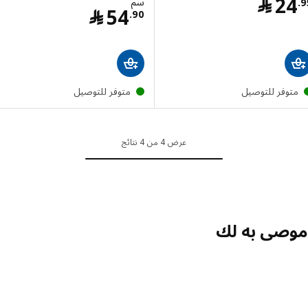
السعر ﷼ 24.95
2
﷼
سم‏
السعر ﷼ 54.90
54
﷼
.
90
توفر للتوصيل
متوفر للتوصيل
عرض 4 من 4 نتائج
صى به لك