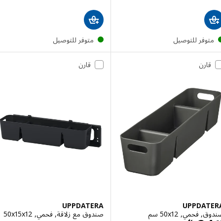
توفر للتوصيل
متوفر للتوصيل
قارن
قارن
UPPDATERA
UPPDAT
فحمي, ‎50x12 سم‏
صندوق مع زلاقة, فحمي, ‎50x15x12