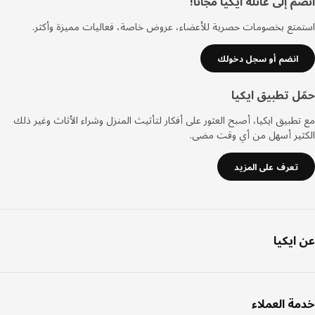
ييل
 إلى عائلة ايكيا مجانا!
تع بخصومات حصرية للأعضاء، عروض خاصة، فعاليات مميزة وأكثر.
انضم أو سجل دخولك
ل تطبيق ايكيا
طبيق ايكيا، أصبح العثور على أفكار لتأثيث المنزل وشراء الأثاث وغير ذلك
ثير أسهل من أي وقت مضى.
تعرف على المزيد
ايكيا
ة العملاء