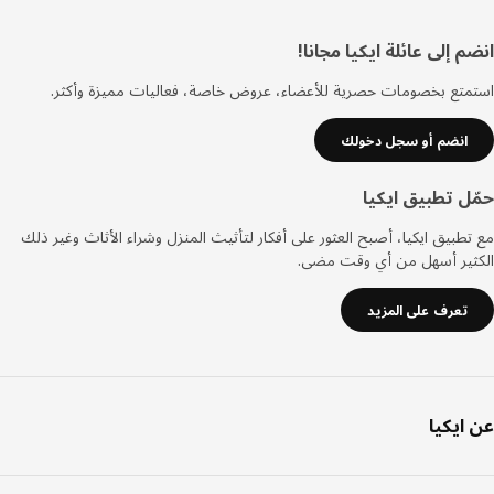
ييل
 إلى عائلة ايكيا مجانا!
تع بخصومات حصرية للأعضاء، عروض خاصة، فعاليات مميزة وأكثر.
انضم أو سجل دخولك
ل تطبيق ايكيا
طبيق ايكيا، أصبح العثور على أفكار لتأثيث المنزل وشراء الأثاث وغير ذلك
ثير أسهل من أي وقت مضى.
تعرف على المزيد
ايكيا