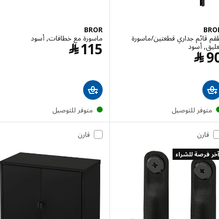
BROR
B
قائم جداري قطعتين/ماسورة
ماسورة مع خطافات, أسود
السعر ﷼ 115
115
﷼
, أسود
السعر ﷼ 90
﷼
توفر للتوصيل
متوفر للتوصيل
قارن
قارن
فرصة للشراء