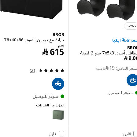
BROR
خزانة مع درجين, أسود, ‎76x40x66
سم‏
B
السعر ﷼ 615
615
﷼
, ‎7x5x3 سم 2 قطعة‏
السعر ﷼ 19/2 قطعة
19
﷼
مراجعة: 4.5 من أصل 5 نجوم. إجمالي المراجعات:
/2 قطعة
(2)
توفر للتوصيل
متوفر للتوصيل
المزيد من الخيارات
BROR
قارن
قارن