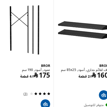
BROR
B
م جداري, أسود, ‎85x25 سم‏
عمود, أسود, 190 سم
السعر ﷼ 160/2 قطعة
السعر ﷼ 175/4 قطعة
1
﷼
175
﷼
/2 قطعة
/4 قطعة
مراجعة: 4 من أصل 5 نجوم. إجمالي المراجعات:
(3)
توفر للتوصيل