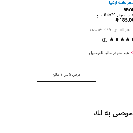
B
 ‎84x39 سم‏
السعر ﷼ 375/4 قطعة
375
﷼
/4 قطعة
مراجعة: 5 من أصل 5 نجوم. إجمالي المراجعات:
(1)
ر متوفر حالياً للتوصيل
عرض 9 من 9 نتائج
صى به لك