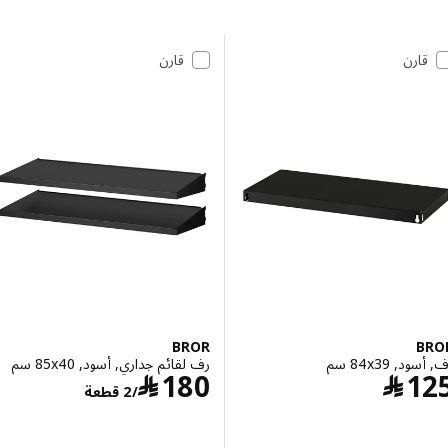
 إلى النتائج
مة النتائج
قارن
قارن
BROR
B
 ‎84x39 سم‏
رف لقائم جداري, أسود, ‎85x40 سم‏
السعر ﷼ 125
السعر ﷼ 180/2 قطعة
1
﷼
180
﷼
/2 قطعة