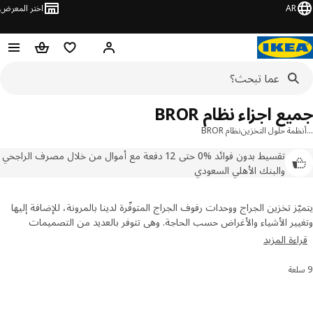
AR
اختر المعرض
مرحبًا! سجل الدخول
قائمة المفضلة
سلة التسوق
ع اجزاء نظام BROR
مة حلول التخزين
نظام BROR
تقسيط بدون فوائد %0 حتى 12 دفعة مع أموال من خلال مصرف الراجحي
والبنك الأهلي السعودي
ّز تخزين الجراج ووحدات رفوف الجراج المتوفّرة لدينا بالمرونة، للإضافة إليها
ير الأشياء والأغراض حسب الحاجة. وهي تتوفر بالعديد من التصميمات
حجام لتناسب ذوقك واحتياجاتك. تساعدك وحدات التخزين التي نوفرها لك
ءة المزيد
تحقيق أقصى استفادة من المساحة المتوفرة لديك، في كل مكان في المنزل.
رتيب والتصفية