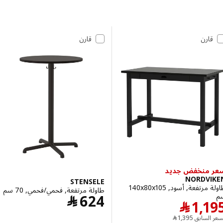
 إلى النتائج
مة النتائج
قارن
قارن
 منخفض جديد
NORDVI
STENSELE
طاولة مرتفعة, أسود, ‎140x80x105
طاولة مرتفعة, فحمي/فحمي, 70 سم
السعر ﷼ 624
624
﷼
السعر ﷼ 1195
1,1
﷼
السعر السابق ﷼ 1395
 السابق
1,395
﷼