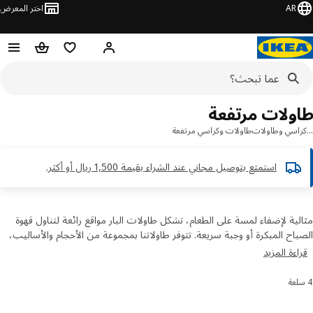
AR
اختر المعرض
مرحبًا! سجل الدخول
قائمة المفضلة
سلة التسوق
ولات مرتفعة
اسي وطاولات
طاولات وكراسي مرتفعة
استمتع بتوصيل مجاني عند الشراء بقيمة 1,500 ريال أو أكثر.​
ية لإضفاء لمسة على الطعام، تشكل طاولات البار مواقع رائعة لتناول قهوة
اح المبكرة أو وجبة سريعة. تتوفر طاولاتنا بمجموعة من الأحجام والأساليب،
يمكنك دائمًا العثور على ما يناسب ذوقك ومساحتك، وبسعر يتناسب مع
ءة المزيد
نيتك. اشترِ طاولات البار عبر الإنترنت.
رتيب والتصفية