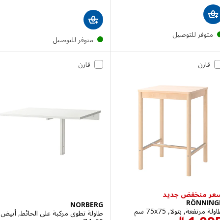
توفر للتوصيل
متوفر للتوصيل
قارن
قارن
 منخفض جديد
RÖNNI
NORBERG
رتفعة, بتولا, ‎75x75 سم‏
طاولة تطوى مركبة على الحائط, أبيض,