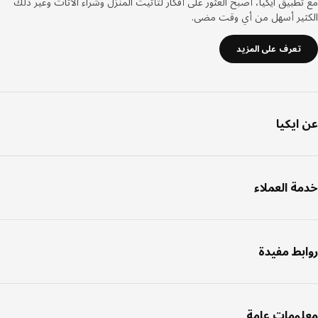
طبيق ايكيا، أصبح العثور على أفكار لتأثيث المنزل وشراء الأثاث وغير ذلك
ثير أسهل من أي وقت مضى.
تعرف على المزيد
ايكيا
ة العملاء
بط مفيدة
ومات عامة