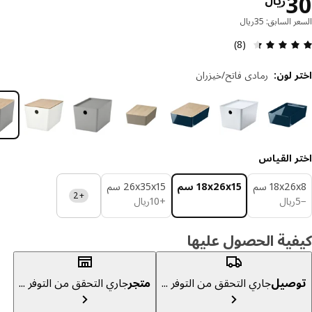
السعر ريال 30
ريال
 السابق: 35ريال
مراجعة التقييم: 4.4 من أصل 5 النجوم. إجمالي المراجعات: 8
(8)
 لون
:
رمادي فاتح/خيزران
ر القياس
‎18x2 سم‏
‎18x26x15 سم‏
‎26x35x15 سم‏
+2
ريال 5
ريال 10
ريال
+
10
ريال
ية الحصول عليها
صيل
جاري التحقق من التوفر ...
متجر
جاري التحقق من التوفر ...