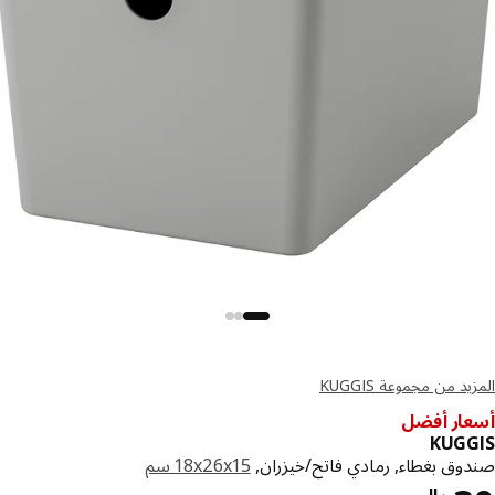
د من مجموعة KUGGIS
ار أفضل
KUG
وق بغطاء, رمادي فاتح/خيزران,
‎18x26x15 سم‏