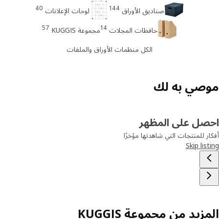
40
144
صناديق الأوراق
لوحات الإعلانات
57
14
حافظات المجلات
مجموعة KUGGIS
الكل منظمات الأوراق والملفات
صي به لك
صل على المظهر
ر للمنتجات التي شاهدتها مؤخرًا
Skip lis
زيد من مجموعة KUGGIS