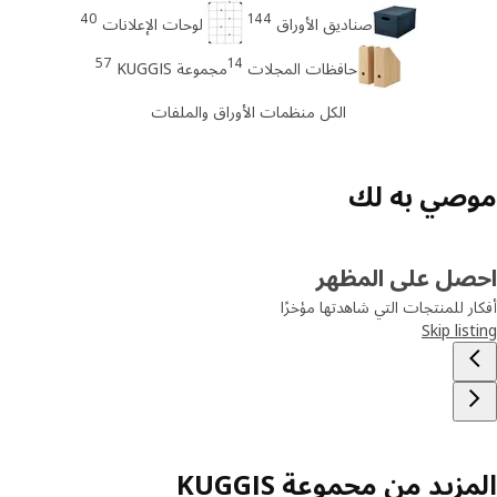
40
144
صناديق الأوراق
لوحات الإعلانات
57
14
حافظات المجلات
مجموعة KUGGIS
الكل منظمات الأوراق والملفات
صي به لك
صل على المظهر
ر للمنتجات التي شاهدتها مؤخرًا
Skip lis
زيد من مجموعة KUGGIS