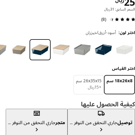
السعر ريال 25
ريال
 السابق: 31ريال
مراجعة التقييم: 4.4 من أصل 5 النجوم. إجمالي المراجعات: 8
(8)
 لون
:
أسود-أزرق/خيزران
ر القياس
‎18x2 سم‏
‎26x35x15 سم‏
ريال 15
+
15
ريال
ية الحصول عليها
صيل
جاري التحقق من التوفر ...
متجر
جاري التحقق من التوفر ...