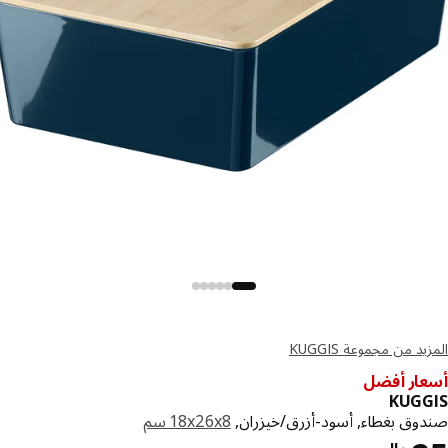
د من مجموعة KUGGIS
ار أفضل
KUG
وق بغطاء, أسود-أزرق/خيزران,
‎18x26x8 سم‏