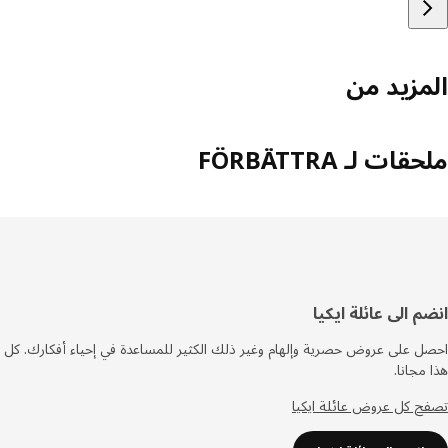
مزيد من
ات لـ FÖRBÄTTRA
فل
م الى عائلة ايكيا
صفحة
 على عروض حصرية وإلهام وغير ذلك الكثير للمساعدة في إحياء أفكارك. كل
مجانا.
 كل عروض عائلة ايكيا