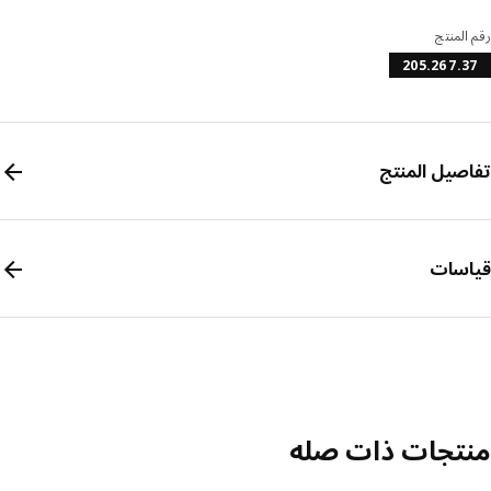
المنتج
205.267.
صيل المنتج
سات
تجات ذات صله