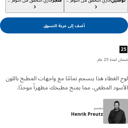
صيل
جاري التحقق من التوفر ...
متجر
جاري التحقق من التوفر ...
أضف إلى عربة التسوق
ئص المنتج
لمدة 25 عام
 الغطاء هذا ينسجم تمامًا مع واجهات المطبخ باللون
سود المطفي، مما يمنح مطبخك مظهراً موحدًا.
مصمم
Henrik Preutz