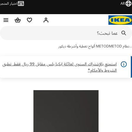
AR
اختيار المتجر
قائمة التسوق
سلة التسوق
مرحباً! تسجيل الدخول أو الاشتر
METOD
METOD ألواح تغطية وأشرطة ديكور
استمتع بالإشتراك السنوى لعائلة ايكيا بلس مقابل 99 ريال فقط. تطبق
الشروط والأحكام*
ور