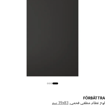
FÖRBÄTT
 غطاء, مطفي فحمي,
‎39x83 سم‏