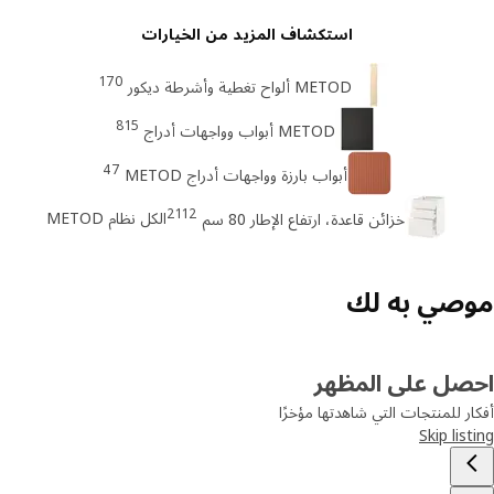
استكشاف المزيد من الخيارات
170
METOD ألواح تغطية وأشرطة ديكور
815
METOD أبواب وواجهات أدراج
47
أبواب بارزة وواجهات أدراج METOD
2112
الكل نظام METOD
خزائن قاعدة، ارتفاع الإطار 80 سم
صي به لك
صل على المظهر
ر للمنتجات التي شاهدتها مؤخرًا
Skip lis