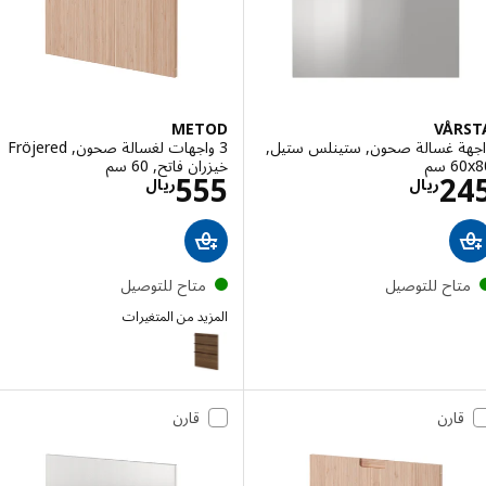
METOD
VÅR
ة غسالة صحون, ستينلس ستيل,
3 واجهات لغسالة صحون, Fröjered
سم‏
خيزران فاتح, 60 سم
الاسعار ريال 245
الاسعار ريال 555
555
2
ريال
ريال
تاح للتوصيل
متاح للتوصيل
المزيد من المتغيرات
METOD
قارن
قارن