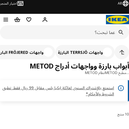
AR
اختيار المتجر
قائمة التسوق
سلة التسوق
مرحباً! تسجيل الدخول أو الاشتر
واجهات TERRSJÖ البارزة
واجهات FRÖJERED البارزة
اب بارزة وواجهات أدراج METOD
 METOD
نظام METOD
استمتع بالإشتراك السنوى لعائلة ايكيا بلس مقابل 99 ريال فقط. تطبق
الشروط والأحكام*
رز والتصفية