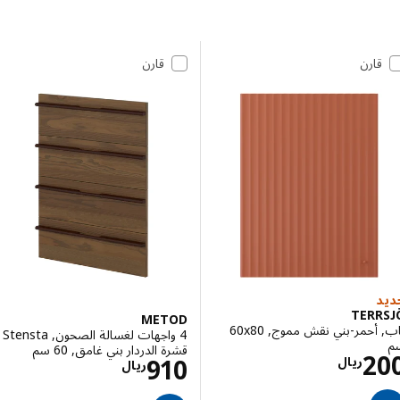
 إلى النتائج
مة النتائج
قارن
قارن
TERR
METOD
باب, أحمر-بني نقش مموج, ‎60x80
4 واجهات لغسالة الصحون, Stensta
قشرة الدردار بني غامق, 60 سم
الاسعار ريال 200
2
الاسعار ريال 910
910
ريال
ريال