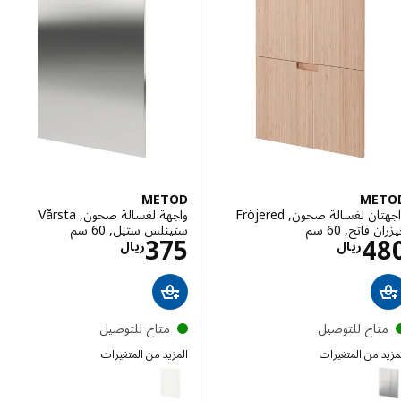
METOD
ME
واجهتان لغسالة صحون, Fröjered
واجهة لغسالة صحون, Vårsta
فاتح, 60 سم
ستينلس ستيل, 60 سم
الاسعار ريال 480
الاسعار ريال 375
375
4
ريال
ريال
تاح للتوصيل
متاح للتوصيل
 من المتغيرات
المزيد من المتغيرات
METOD
M
إختيار: METOD, واجهتان لغسالة صحون, Vårsta ستينلس ستيل, 60 سم