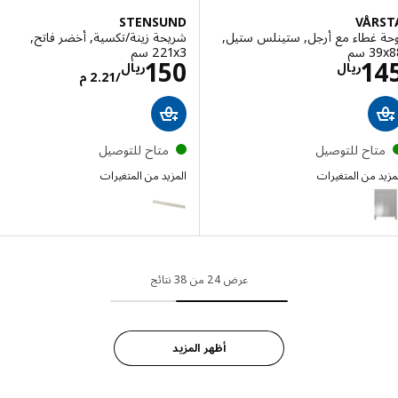
STENSUND
VÅR
 غطاء مع أرجل, ستينلس ستيل,
شريحة زينة/تكسية, أخضر فاتح,
سم‏
‎221x3 سم‏
الاسعار ريال 145
الاسعار ريال 2.21
150
1
ريال
ريال
/2.21 م
تاح للتوصيل
متاح للتوصيل
 من المتغيرات
المزيد من المتغيرات
STENSUND
VÅ
إختيار: VÅRSTA, لوحة غطاء مع أرجل, ستينلس ستيل, ‎62x88 سم‏
عرض 24 من 38 نتائج
أظهر المزيد