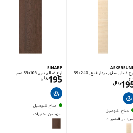
SINARP
ASKERS
لوح غطاء, مظهر دردار فاتح, ‎39x240
لوح غطاء, بني, ‎39x106 سم‏
الاسعار ريال 195
195
ريال
الاسعار ريال 195
1
ريال
متاح للتوصيل
تاح للتوصيل
المزيد من المتغيرات
 من المتغيرات
SINARP
ASKER
إختيار: ASKERSUND, لوح غطاء, مظهر دردار فاتح, ‎39x86 سم‏