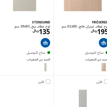
STENSUND
FRÖJ
ء, خيزران فاتح, ‎62x80 سم‏
لوح غطاء, بيج, ‎39x83 سم‏
الاسعار ريال 195
الاسعار ريال 135
135
1
ريال
ريال
تاح للتوصيل
متاح للتوصيل
 من المتغيرات
المزيد من المتغيرات
STENSUND
FRÖJ
إختيار: FRÖJERED, لوح غطاء, خيزران فاتح, ‎39x80 سم‏
قارن
قارن