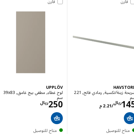
قارن
قارن
UPPLÖV
HAVST
شريحة زينة/تكسية, رمادي فاتح, 221
لوح غطاء, مطفي بيج غامق, ‎39x83
سم‏
الاسعار ريال 145/2.21 م
الاسعار ريال 250
250
1
ريال
ريال
/2.21 م
تاح للتوصيل
متاح للتوصيل