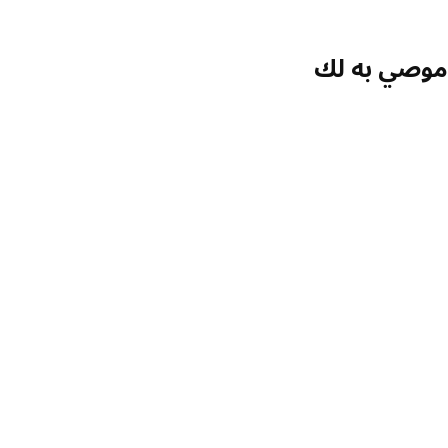
صي به لك