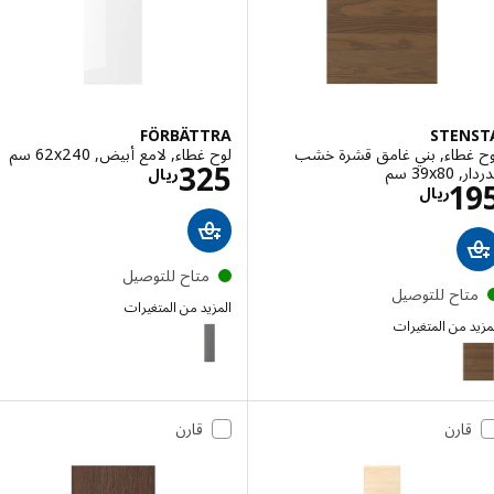
FÖRBÄTTRA
STEN
غطاء, بني غامق قشرة خشب
لوح غطاء, لامع أبيض, ‎62x240 سم‏
الاسعار ريال 325
325
‎39 سم‏
ريال
الاسعار ريال 195
1
ريال
متاح للتوصيل
تاح للتوصيل
المزيد من المتغيرات
 من المتغيرات
FÖRBÄTTRA
STE
إختيار: STENSTA, لوح غطاء, بني غامق قشرة خشب الدردار, ‎62x80 سم‏
قارن
قارن