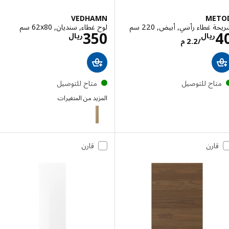
VEDHAMN
ME
 غطاء رأسي, أبيض, 220 سم
لوح غطاء, سنديان, ‎62x80 سم‏
الاسعار ريال 40/2.2 م
الاسعار ريال 350
350
ريال
ريال
/2.2 م
تاح للتوصيل
متاح للتوصيل
المزيد من المتغيرات
VEDHAMN
قارن
قارن