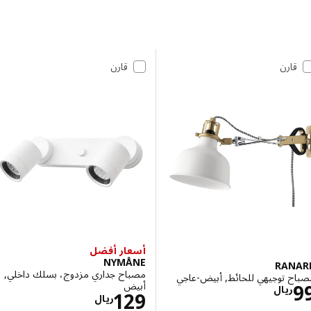
 إلى النتائج
مة النتائج
قارن
قارن
أسعار أفضل
NYMÅNE
RAN
مصباح جداري مزدوج، بسلك داخلي,
ح توجيهي للحائط, أبيض-عاجي
الاسعار ريال 99
أبيض
ريال
الاسعار ريال 129
129
ريال