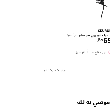
SKU
ح توجيهي مع مشبك, أسود
الاسعار ريال 69
ريال
ر متاح حالياً للتوصيل
عرض 5 من 5 نتائج
صي به لك