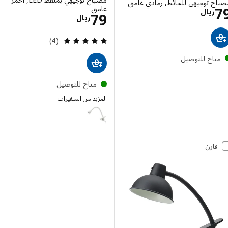
ح توجيهي للحائط, رمادي غامق
الاسعار ريال 79
غامق
ريال
الاسعار ريال 79
79
ريال
مراجعة: 5 من أصل 5 نجوم. إجمالي المراجعات:
(4)
تاح للتوصيل
متاح للتوصيل
المزيد من المتغيرات
NÄVLINGE
قارن