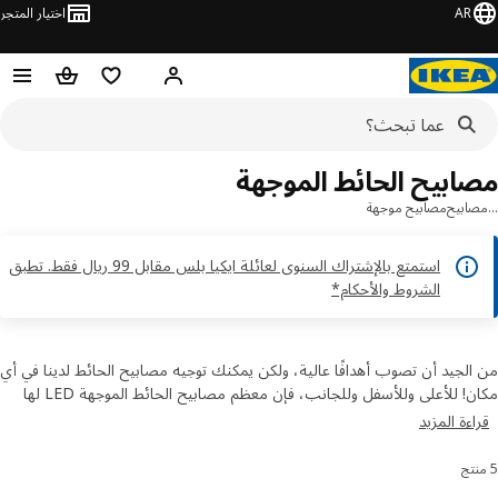
AR
اختيار المتجر
قائمة التسوق
سلة التسوق
مرحباً! تسجيل الدخول أو الاشتر
ابيح الحائط الموجهة
ابيح
مصابيح موجهة
استمتع بالإشتراك السنوى لعائلة ايكيا بلس مقابل 99 ريال فقط. تطبق
الشروط والأحكام*
لجيد أن تصوب أهدافًا عالية، ولكن يمكنك توجيه مصابيح الحائط لدينا في أي
مكان! للأعلى وللأسفل وللجانب، فإن معظم مصابيح الحائط الموجهة LED لها
 أو أعناق قابلة للتعديل، لذا يمكنك توجيه الضوء أينما تحتاج إليه. اشتر
ءة المزيد
يح الحائط الموجهة اونلاين من ايكيا وأضف تلك اللمسة الفنية إلى غرفك.
رز والتصفية