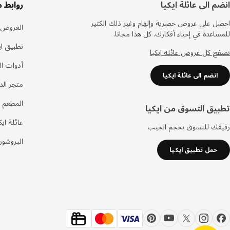
سفل
انضم الى عائلة ايكيا
روابط 
لصفحة
احصل على عروض حصرية وإلهام وغير ذلك الكثير
العروض
للمساعدة في إحياء أفكارك. كل هذا مجانا.
تطبيق اي
تصفح كل عروض عائلة ايكيا
أدوات ا
انضم الى عائلة ايكيا
متجر الد
المطعم 
تطبيق التسوق من ايكيا
عائلة ايك
رفيقك للتسوق بحجم الجيب
البروشور
حمل تطبيق ايكيا