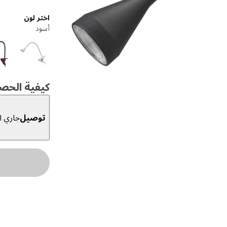
اختر لون
أسود
كيفية الحص
توصيل
جاري ال