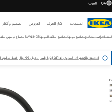
QA
العربية
المنتجات
أفكار للغرف
العروض
تصميم وأفكار
المنتجات
إضاءة
مصابيح
مصابيح موجهة
مصابيح الحائط الموجهة
NÄVLINGE
مصباح توجيهي بملقط D
استمتع بالإشتراك السنوى لعائلة ايكيا بلس مقابل 99 ريال فقط. تطبق الشروط والأحكام*
NÄVLINGE الصور
طي الصور