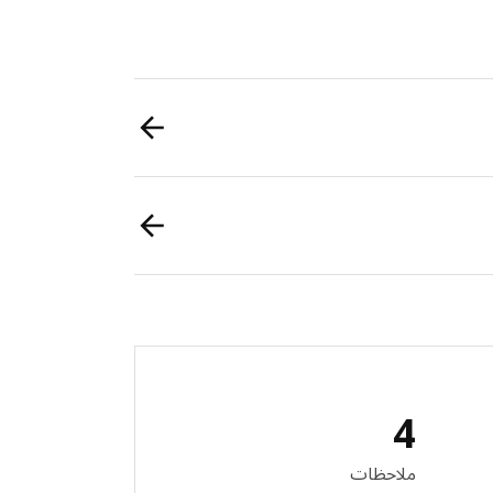
4
 المراجعات: 4
ملاحظات