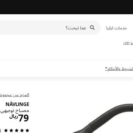
خدمات ايكيا
LE
المزيد من مجموعة VLINGE
NÄVLINGE
مصباح توجيهي بملقط D
الس
79
ريال
مراجعة 
4)