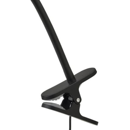
Image zoomed out, normal view