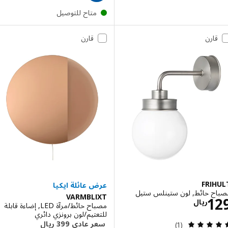
متاح للتوصيل
قارن
قارن
FRI
ح حائط, لون ستينلس ستيل
VARMBLIXT
الاسعار ريال 129
1
ريال
مصباح حائط/مرآة LED, إضاءة قابلة
للتعتيم/لون برونزي دائري
مراجعة: 5 من أصل 5 نجوم. إجمالي المراجعات:
(1)