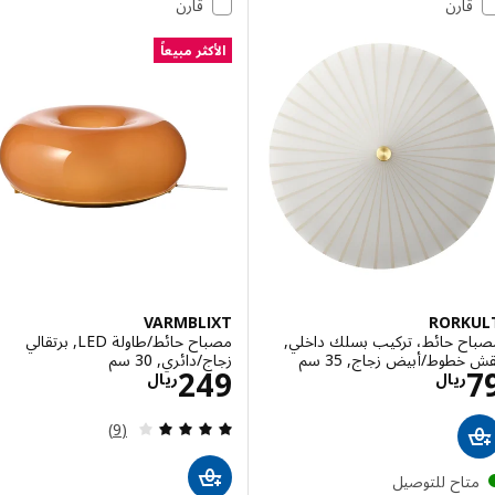
قارن
قارن
الأكثر مبيعاً
VARMBLIXT
RORK
ح حائط، تركيب بسلك داخلي,
مصباح حائط/طاولة LED, برتقالي
طوط/أبيض زجاج, 35 سم
زجاج/دائري, 30 سم
الاسعار ريال 79
الاسعار ريال 249
249
ريال
ريال
مراجعة: 3.9 من أصل 5 نجوم. إجمالي المراجعات:
(9)
تاح للتوصيل