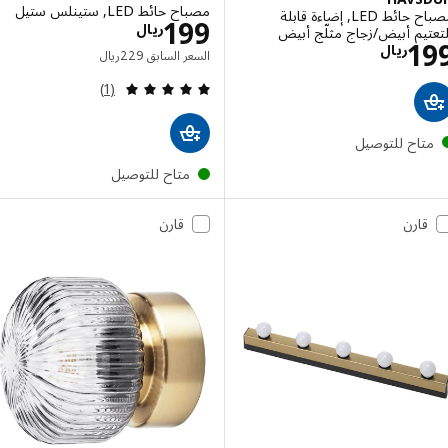
مصباح حائط LED, ستينلس ستيل
مصباح حائط LED, إضاءة قابلة
الاسعار ريال 199
199
ريال
يم أبيض/زجاج مثلّج أبيض
الاسعار ريال 199
1
ريال
السعر السابق ريال 229
السعر السابق
229
ريال
مراجعة: 5 من أصل 5 نجوم. إجمالي المراجعات:
(1)
تاح للتوصيل
متاح للتوصيل
قارن
قارن