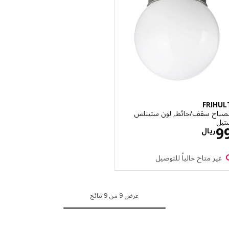
FRI
ح سقف/حائط, لون ستينلس
الاسعار ريال 99
ريال
ر متاح حالياً للتوصيل
عرض 9 من 9 نتائج