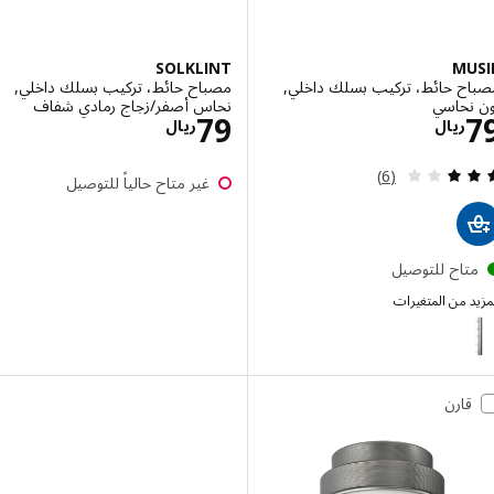
SOLKLINT
MU
ح حائط، تركيب بسلك داخلي,
مصباح حائط، تركيب بسلك داخلي,
نحاسي
نحاس أصفر/زجاج رمادي شفاف
الاسعار ريال 79
الاسعار ريال 79
79
ريال
ريال
مراجعة: 3 من أصل 5 نجوم. إجمالي المراجعات:
(6)
غير متاح حالياً للتوصيل
تاح للتوصيل
 من المتغيرات
M
إختيار: MUSIK, مصباح حائط، تركيب بسلك داخلي, طلاء كروم
قارن