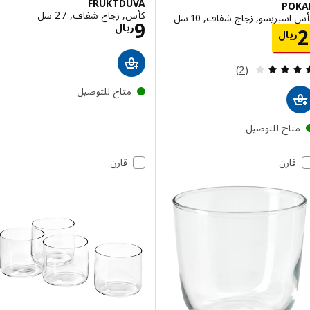
FRUKTDUVA
PO
كأس, زجاج شفاف, 27 سل
سبريسو, زجاج شفاف, 10 سل
الاسعار ريال 9
9
ريال
الاسعار ريال 2
يال
مراجعة: 4 من أصل 5 نجوم. إجمالي المراجعات:
(2)
متاح للتوصيل
تاح للتوصيل
قارن
قارن