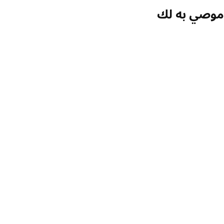
صي به لك