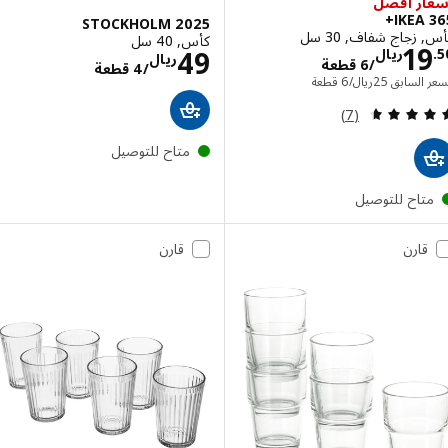
ر أفضل
IKEA 
STOCKHOLM 2025
زجاج شفاف, 30 سل
كأس, 40 سل
الاسعار ريال 19.50/6 قطعة
1
الاسعار ريال 49/4
49
ريال
ريال
/6 قطعة
/4 قطعة
السعر السابق ريال 25/6 قطعة
 السابق
25
ريال
/6 قطعة
مراجعة: 4.6 من أصل 5 نجوم. إجمالي المراجعات:
(7)
متاح للتوصيل
تاح للتوصيل
قارن
قارن