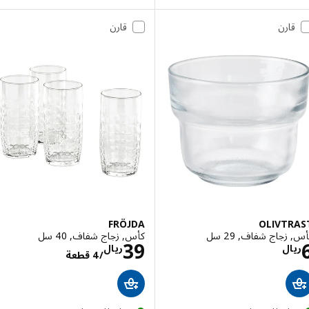
قارن
قارن
FRÖJDA
OLIVTR
زجاج شفاف, 29 سل
كأس, زجاج شفاف, 40 سل
الاسعار ريال 6
الاسعار ريال 39/4
39
ال
ريال
/4 قطعة