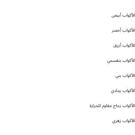
واب أبيض
واب أخضر
واب أزرق
واب بنفسجي
واب بني
واب رمادي
واب زجاج مقاوم للحرارة
واب زهري