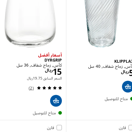
أسعار أفضل
DYRGRIP
KLIP
كأس, زجاج شفاف, 36 سل
زجاج شفاف, 40 سل
الاسعار ريال 15
15
الاسعار ريال 5
ريال
ال
السعر السابق ريال 19.75
السعر السابق
75
.
19
ريال
مراجعة: 5 من أصل 5 نجوم. إجمالي المراجعات:
(2)
تاح للتوصيل
متاح للتوصيل
قارن
قارن