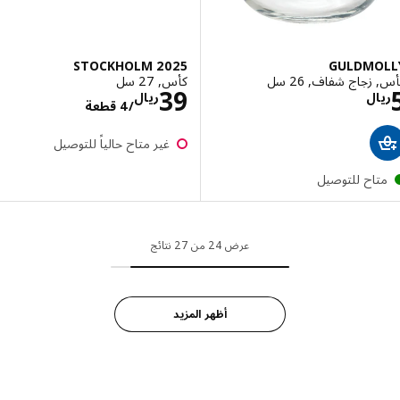
STOCKHOLM 2025
GULDMO
زجاج شفاف, 26 سل
كأس, 27 سل
الاسعار ريال 5
الاسعار ريال 39/4
39
ال
ريال
/4 قطعة
غير متاح حالياً للتوصيل
تاح للتوصيل
عرض 24 من 27 نتائج
أظهر المزيد