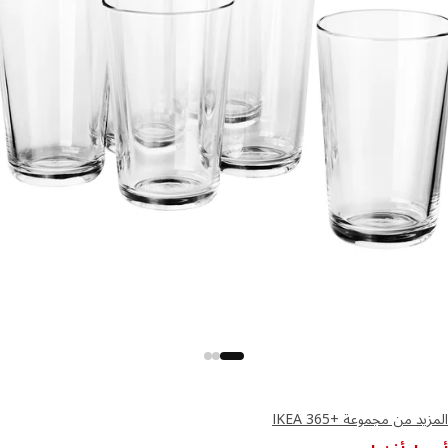
د من مجموعة +IKEA 365