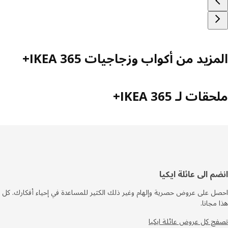
زيد من أكواب وزجاجيات IKEA 365+
ات لـ IKEA 365+
فل
م الى عائلة ايكيا
صفحة
 على عروض حصرية وإلهام وغير ذلك الكثير للمساعدة في إحياء أفكارك. كل
مجانا.
 كل عروض عائلة ايكيا