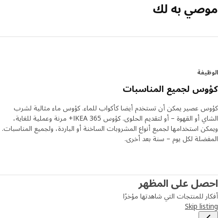
صي به لك
يفة
س لجميع المناسبات
 عصير يمكن أن تستخدم أيضا كأكواب للماء. كؤوس ماء مثالية لشرب
الشاي أو القهوة – أو لتقديم الحلوى. كؤوس IKEA 365+ مرنة وعملية للغاية،
ن استخدامها لجميع أنواع المشروبات الساخنة أو الباردة، ولجميع المناسبات.
ضلة لكل يوم – سنة بعد أخرى.
صل على المظهر
ر للمنتجات التي شاهدتها مؤخرًا
Skip lis