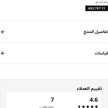
المنتج
602.797.
صيل المنتج
سات
تقييم العملاء
7
4.6
مراجعة التقييم: 4.6 من أصل 5 النجوم. إجمالي المراجعات: 7
ملاحظات