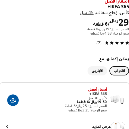
ار أفضل
IKEA 3
, زجاج شفاف,
45 سل
السعر ريال 29/6 قطعة
ريال
/6 قطعة
لسابق: 35ريال/6 قطعة
دة: 4.83ريال/قطعة
مراجعة التقييم: 4.6 من أصل 5 النجوم. إجمالي المراجعات: 7
(7)
ن إكمالها مع
أكواب
الأباريق
أسعار أفضل
IKEA 365+
كأس, 30 سل
السعر ريال 19.50/6 قطعة
50
.
19
ريال
/6 قطعة
أضف إلى عرب
السعر السابق: ‭25‬ريال/6 قطعة
سعر الوحدة: ‭3.25‬ريال/قطعة
عرض المزيد