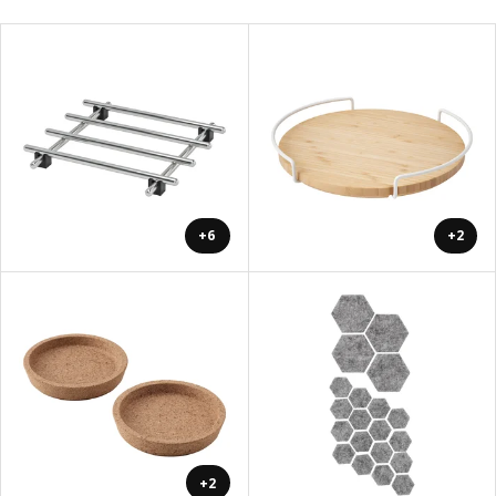
+6
+2
+2