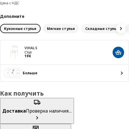
Цена с НДС
Дополните
Кухонные стулья
Мягкие стулья
Складные стулья
VIHALS
Стул
Добав
Цена 19€
19
€
Больше
Как получить
Доставка
Проверка наличия…