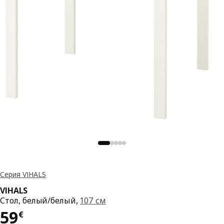
Серия VIHALS
VIHALS
Стол, белый/белый,
107 см
Цена 59€
59
€