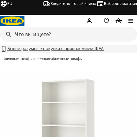
RU
Введите почтовый индекс
Выберите магазин
Hej!
Войти
Список покупо
Корзина 
Более разумные покупки с приложением IKEA
…
Книжные шкафы и стеллажи
Книжные шкафы
TONSTAD изображения
 изображения