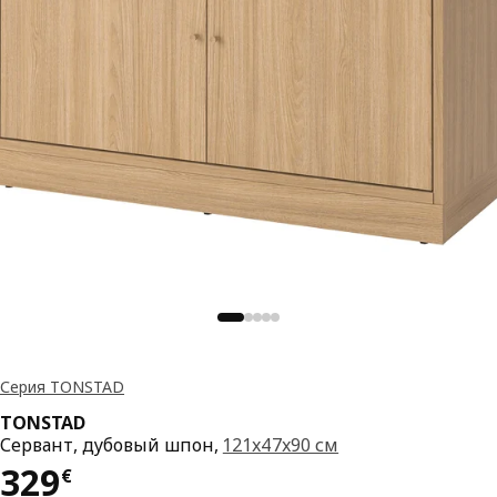
Серия TONSTAD
TONSTAD
Сервант, дубовый шпон,
121x47x90 см
Цена 329€
329
€