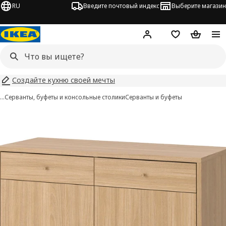
RU
Введите почтовый индекс
Выберите магазин
Hej!
Войти
Список покупо
Корзина 
Создайте кухню своей мечты
…
Серванты, буфеты и консольные столики
Серванты и буфеты
TONSTAD изображения
 изображения