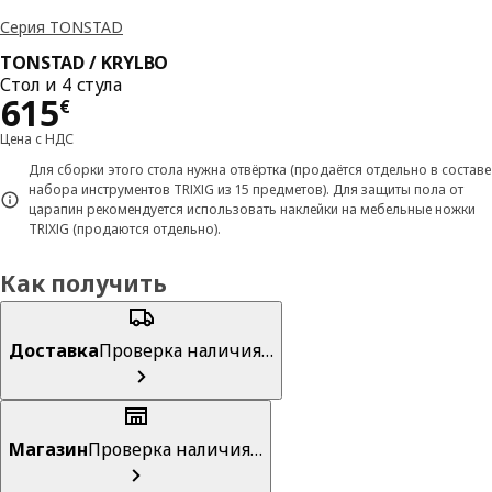
Серия TONSTAD
TONSTAD / KRYLBO
Стол и 4 стула
Цена 615€
615
€
Цена с НДС
Для сборки этого стола нужна отвёртка (продаётся отдельно в составе
набора инструментов TRIXIG из 15 предметов). Для защиты пола от
царапин рекомендуется использовать наклейки на мебельные ножки
TRIXIG (продаются отдельно).
Как получить
Доставка
Проверка наличия…
Магазин
Проверка наличия…