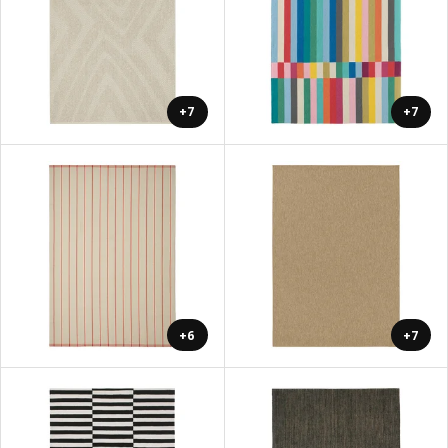
+7
+7
+6
+7