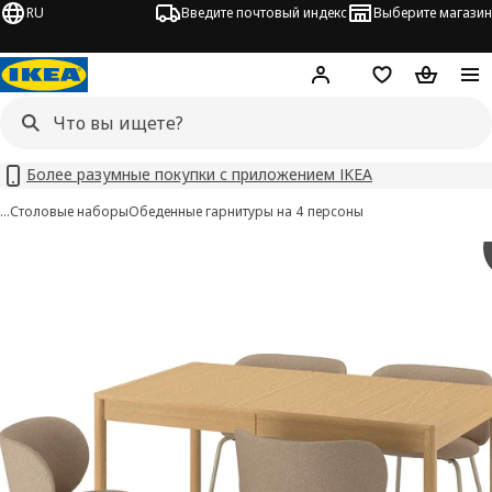
RU
Введите почтовый индекс
Выберите магазин
Hej!
Войти
Список покупо
Корзина 
Более разумные покупки с приложением IKEA
…
Столовые наборы
Обеденные гарнитуры на 4 персоны
TONSTAD / KRYLBO изображения
 изображения