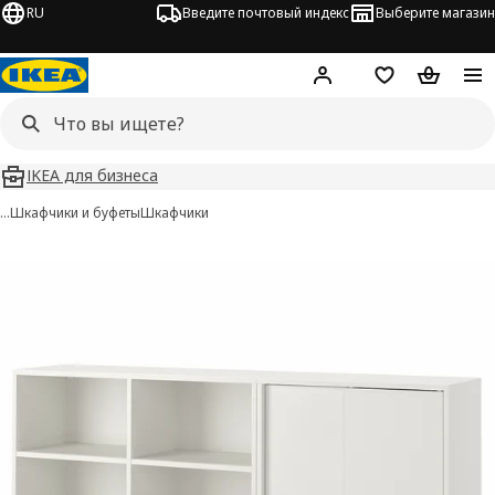
RU
Введите почтовый индекс
Выберите магазин
Hej!
Войти
Список покупо
Корзина 
IKEA для бизнеса
…
Шкафчики и буфеты
Шкафчики
TONSTAD изображения
 изображения