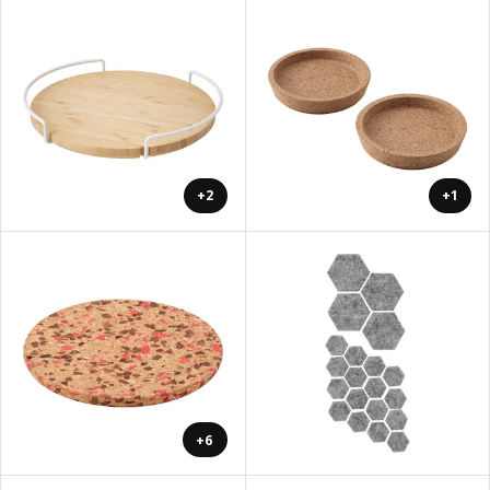
+2
+1
+6