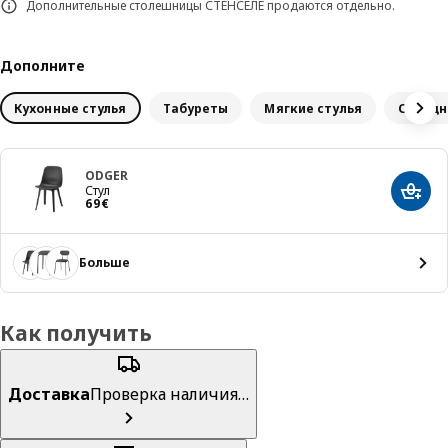
Дополнительные столешницы СТЕНСЕЛЕ продаются отдельно.
Дополните
Кухонные стулья
Табуреты
Мягкие стулья
Складн
ODGER
Стул
Добав
Цена 69€
69
€
Больше
Как получить
Доставка
Проверка наличия…