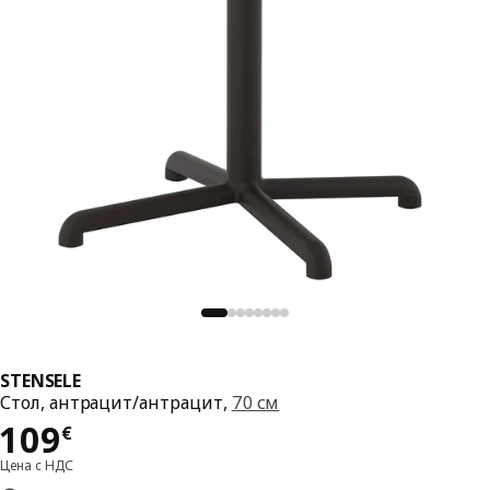
STENSELE
Стол, антрацит/антрацит,
70 см
Цена 109€
109
€
Цена с НДС