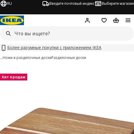
RU
Введите почтовый индекс
Выберите магазин
Hej!
Войти
Список покупо
Корзина 
Более разумные покупки с приложением IKEA
…
Ножи и разделочные доски
Разделочные доски
SMÅÄTA изображения
 изображения
Хит продаж