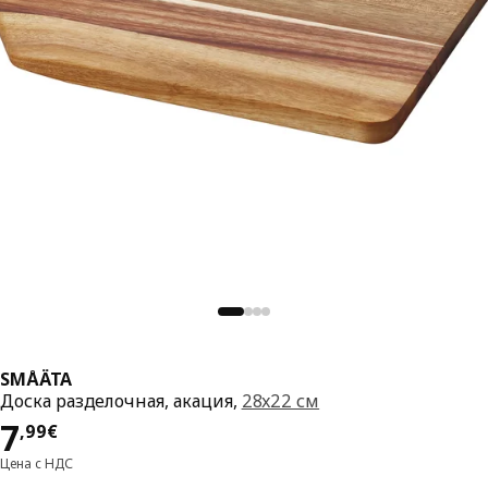
SMÅÄTA
Доска разделочная, акация,
28x22 см
Цена 7,99€
7
,
99
€
Цена с НДС