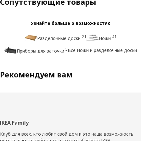
Сопутствующие товары
Узнайте больше о возможностях
21
41
Разделочные доски
Ножи
5
Все Ножи и разделочные доски
Приборы для заточки
Рекомендуем вам
Нижний
IKEA Family
колонтитул
Клуб для всех, кто любит свой дом и это наша возможность
сказать вам спасибо за то, что вы выбираете IKEA.