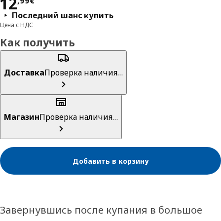
Цена 12,99€
12
,
99
€
Последний шанс купить
Цена с НДС
Как получить
Доставка
Проверка наличия…
Магазин
Проверка наличия…
Добавить в корзину
Завернувшись после купания в большое