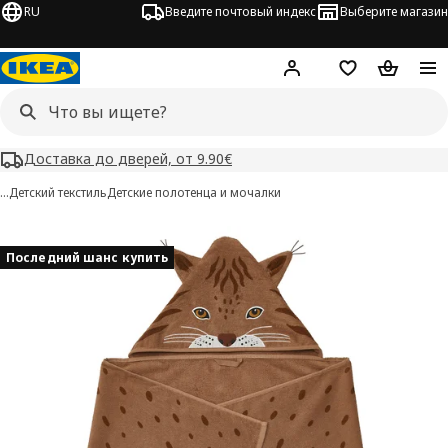
RU
Введите почтовый индекс
Выберите магазин
Hej!
Войти
Список покупо
Корзина 
Доставка до дверей, от 9.90€
…
Детский текстиль
Детские полотенца и мочалки
SKOGSDUVA изображения
 изображения
Последний шанс купить